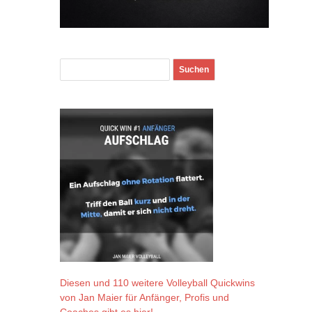
Diesen und 110 weitere Volleyball Quickwins
von Jan Maier für Anfänger, Profis und