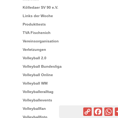
Kölledaer SV 90 e.V.
Links der Woche
Produkttests
TVA Fischenich
Vereinsorganisation
Verletzungen
Volleyball 2.0
Volleyball Bundesliga
Volleyball Online
Volleyball WM
Volleyballeralltag
Volleyballevents
Volleyballfan
Copy
Facebook
Wh
Link
Volleyballfoto