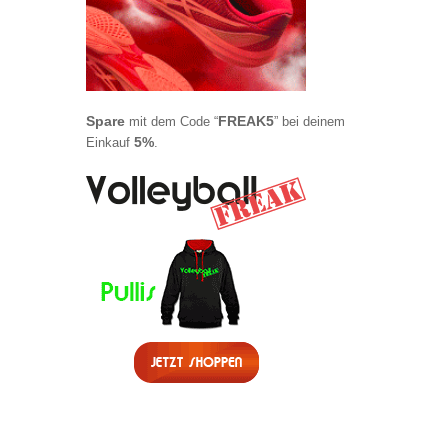
Spare
FREAK5
mit dem Code “
” bei deinem
5%
Einkauf
.