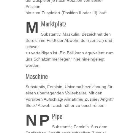
der Zuspieler je nach Rotation von seiner
Position
hin zum Zuspielort (Position II oder III) läuft.
M
Marktplatz
Substantiv. Maskulin. Bezeichnet den
Bereich im Feld/ der Abwehr, der (zentral) und
schwer
zu verteidigen ist. Ein Ball kann äquivalent zum
„ins Schlafzimmer legen“ hier hineingelegt
werden.
Maschine
Substantiv, Feminin. Universalbezeichnung für
einen überragenden Volleyballer. Mit den
Vorsilben Aufschlag/ Annahme/ Zuspiel/ Angriff/
Block/ Abwehr auch näher zu beschreiben.
N
P
Pipe
Substantiv, Feminin. Aus dem
Englischen, Angriff nach schnellem Zuspiel