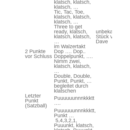
klatsch, klatsch,
klatsch, …
Tic, Tac, Toe,
klatsch, klatsch,
klatsch, …
Three to get
ready, klatsch,
unbekanntes
klatsch, klatsch,
Stück von
…
Dave
im Walzertakt
2 Punkte
Dop …. Dop..
vor Schluss
Doppelpunkt, ….
Nimm zwei,
klatsch, klatsch,
…
Double, Double,
Punkt, Punkt, …
begleitet durch
klatschen
Letzter
Puuuuuunnnkkktt
Punkt
….
(Satzball)
Puuuuuunnnkkktt,
Punkt …
5,4,3,2,1,
Puuunkt, klatsch,