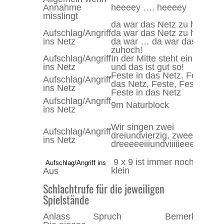
Annahme
heeeey …. heeeey
misslingt
s
da war das Netz zu hoch,
Aufschlag/Angriff
da war das Netz zu hoch,
ins Netz
da war … da war das Netz
zuhoch!
Aufschlag/Angriff
In der Mitte steht ein Netz
ins Netz
und das ist gut so!
Feste in das Netz, Feste in
Aufschlag/Angriff
das Netz, Feste, Feste …
ins Netz
Feste in das Netz
Aufschlag/Angriff
9m Naturblock
ins Netz
B
Wir singen zwei
Aufschlag/Angriff
s
dreiundvierzig, zweeeeiiiiii
ins Netz
n
dreeeeeiiiundviiiiieeeeerzig
2
9 x 9 ist immer noch zu
Aufschlag/Angriff ins
klein
Aus
Schlachtrufe für die jeweiligen
Spielstände
Anlass
Spruch
Bemerkung