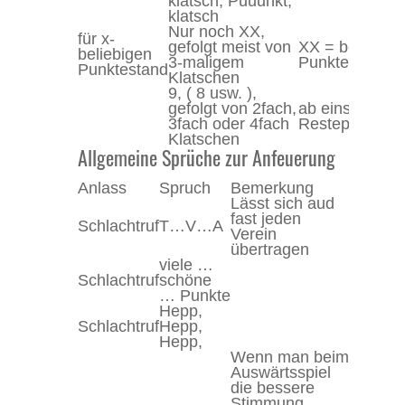
klatsch, Puuunkt,
klatsch
Nur noch XX,
für x-
gefolgt meist von
XX = beliebige
beliebigen
3-maligem
Punktestand
Punktestand
Klatschen
9, ( 8 usw. ),
gefolgt von 2fach,
ab einstelliger
3fach oder 4fach
Restepunktzah
Klatschen
Allgemeine Sprüche zur Anfeuerung
Anlass
Spruch
Bemerkung
Lässt sich aud
fast jeden
Schlachtruf
T…V…A
Verein
übertragen
viele …
Schlachtruf
schöne
… Punkte
Hepp,
Schlachtruf
Hepp,
Hepp,
Wenn man beim
Auswärtsspiel
die bessere
Stimmung