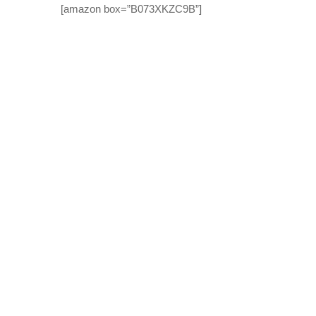
[amazon box=”B073XKZC9B”]