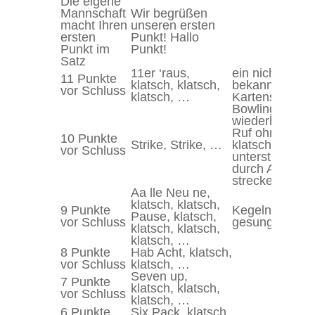
Die eigene
Mannschaft
Wir begrüßen
macht Ihren
unseren ersten
ersten
Punkt! Hallo
Punkt im
Punkt!
Satz
11er ‘raus,
ein nicht so
11 Punkte
klatsch, klatsch,
bekanntes
vor Schluss
klatsch, …
Kartenspiel
Bowling,
wiederholter
Ruf ohne
10 Punkte
Strike, Strike, …
klatschen,
vor Schluss
unterstützt
durch Arm
strecken
Aa lle Neu ne,
klatsch, klatsch,
9 Punkte
Kegeln,
Pause, klatsch,
vor Schluss
gesungen
klatsch, klatsch,
klatsch, …
8 Punkte
Hab Acht, klatsch,
vor Schluss
klatsch, …
Seven up,
7 Punkte
klatsch, klatsch,
vor Schluss
klatsch, …
6 Punkte
Six Pack, klatsch,