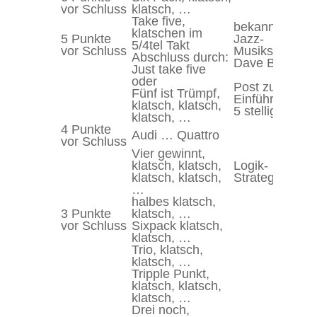
vor Schluss
klatsch, …
Take five,
bekanntes
klatschen im
5 Punkte
Jazz-
5/4tel Takt
vor Schluss
Musikstück vo
Abschluss durch:
Dave Brubeck
Just take five
oder
Post zur
Fünf ist Trümpf,
Einführung der
klatsch, klatsch,
5 stelligen PL
klatsch, …
4 Punkte
Audi … Quattro
vor Schluss
Vier gewinnt,
klatsch, klatsch,
Logik-
klatsch, klatsch,
Strategiespiel
…
halbes klatsch,
3 Punkte
klatsch, …
vor Schluss
Sixpack klatsch,
klatsch, …
Trio, klatsch,
klatsch, …
Tripple Punkt,
klatsch, klatsch,
klatsch, …
Drei noch,