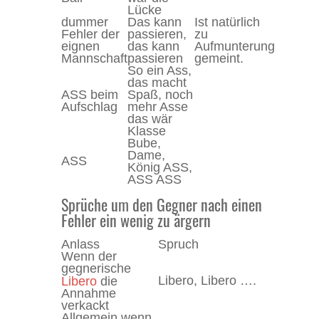
Lücke
dummer
Das kann
Ist natürlich
Fehler der
passieren,
zu
eignen
das kann
Aufmunterung
Mannschaft
passieren
gemeint.
So ein Ass,
das macht
ASS beim
Spaß, noch
Aufschlag
mehr Asse
das wär
Klasse
Bube,
Dame,
ASS
König ASS,
ASS ASS
Sprüche um den Gegner nach einen
Fehler ein wenig zu ärgern
Anlass
Spruch
Wenn der
gegnerische
D
Libero
Libero, Libero ….
die
s
Annahme
verkackt
Allgemein wenn
D