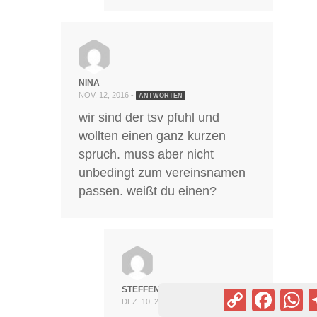
NINA
NOV. 12, 2016 -
ANTWORTEN
wir sind der tsv pfuhl und
wollten einen ganz kurzen
spruch. muss aber nicht
unbedingt zum vereinsnamen
passen. weißt du einen?
STEFFEN
Copy
Facebook
Wh
DEZ. 10, 2016 -
ANTWORTEN
Link