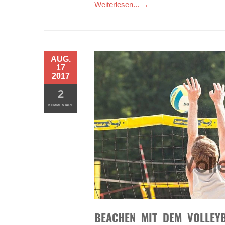
Weiterlesen... →
AUG.
17
2017
2
KOMMENTARE
BEACHEN MIT DEM VOLLEYB