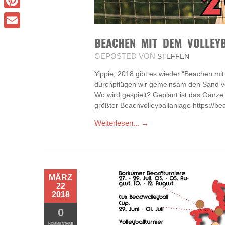
Pinterest
Email
BEACHEN MIT DEM VOLLEY
GEPOSTED VON
STEFFEN
Yippie, 2018 gibt es wieder “Beachen m
durchpflügen wir gemeinsam den Sand vo
Wo wird gespielt? Geplant ist das Ganze
größter Beachvolleyballanlage https://b
Weiterlesen... →
MÄRZ
22
2018
0
KOMMENTARE