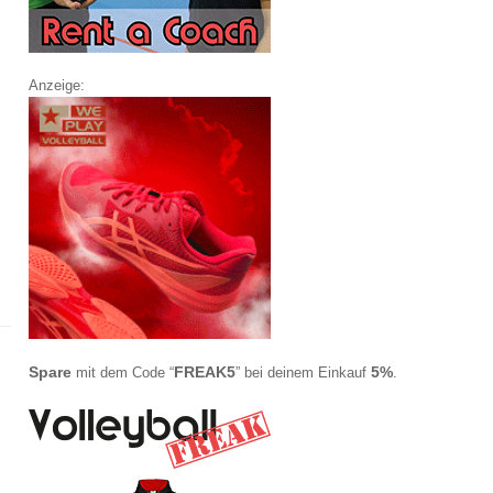
Anzeige:
Spare
FREAK5
5%
mit dem Code “
” bei deinem Einkauf
.