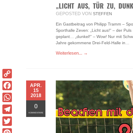
„LICHT AUS, TÜR ZU, DUN
GEPOSTED VON
STEFFEN
Ein Gastbeitrag von Philipp Tramm – Spo
Sporthalle Zeven: „Licht aus!“ – der Puls 
geplant… „dunkel!“ – Wow! Nur mit Schwar
Jahre gekommene Drei-Feld-Halle in…
Weiterlesen... →
Copy
APR.
15
Link
2018
Facebook
0
WhatsApp
KOMMENTARE
Telegram
Twitter