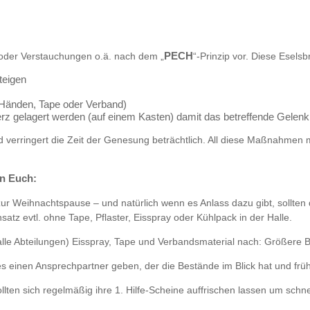
 oder Verstauchungen o.ä. nach dem „
PECH
“-Prinzip vor. Diese Esels
teigen
Händen, Tape oder Verband)
rz gelagert werden (auf einem Kasten) damit das betreffende Gelenk ni
und verringert die Zeit der Genesung beträchtlich. All diese Maßnahme
an Euch:
 Weihnachtspause – und natürlich wenn es Anlass dazu gibt, sollten di
satz evtl. ohne Tape, Pflaster, Eisspray oder Kühlpack in der Halle.
lle Abteilungen) Eisspray, Tape und Verbandsmaterial nach: Größere 
s einen Ansprechpartner geben, der die Bestände im Blick hat und frühz
lten sich regelmäßig ihre 1. Hilfe-Scheine auffrischen lassen um schnel