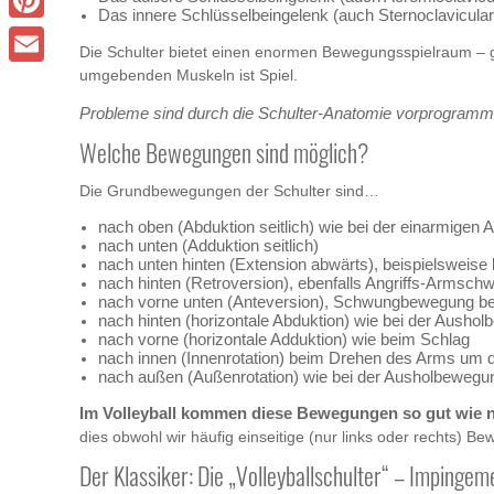
Das innere Schlüsselbeingelenk (auch Sternoclavicula
Pinterest
Die Schulter bietet einen enormen Bewegungsspielraum – ger
umgebenden Muskeln ist Spiel.
Email
Probleme sind durch die Schulter-Anatomie vorprogrammi
Welche Bewegungen sind möglich?
Die Grundbewegungen der Schulter sind…
nach oben (Abduktion seitlich) wie bei der einarmigen
nach unten (Adduktion seitlich)
nach unten hinten (Extension abwärts), beispielsweis
nach hinten (Retroversion), ebenfalls Angriffs-Armsch
nach vorne unten (Anteversion), Schwungbewegung bei
nach hinten (horizontale Abduktion) wie bei der Ausho
nach vorne (horizontale Adduktion) wie beim Schlag
nach innen (Innenrotation) beim Drehen des Arms um d
nach außen (Außenrotation) wie bei der Ausholbewegun
Im Volleyball kommen diese Bewegungen so gut wie ni
dies obwohl wir häufig einseitige (nur links oder rechts) B
Der Klassiker: Die „Volleyballschulter“ – Imping