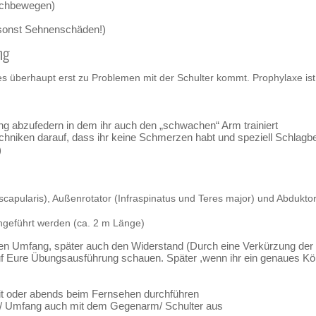
rchbewegen)
, sonst Sehnenschäden!)
ng
 es überhaupt erst zu Problemen mit der Schulter kommt. Prophylaxe i
ung abzufedern in dem ihr auch den „schwachen“ Arm trainiert
techniken darauf, dass ihr keine Schmerzen habt und speziell Schlagb
)
bscapularis), Außenrotator (Infraspinatus und Teres major) und Abdukto
geführt werden (ca. 2 m Länge)
en Umfang, später auch den Widerstand (Durch eine Verkürzung der B
auf Eure Übungsausführung schauen. Später ,wenn ihr ein genaues Kör
eit oder abends beim Fernsehen durchführen
ität/ Umfang auch mit dem Gegenarm/ Schulter aus