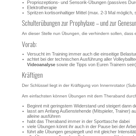
Propriozeptions- und Sensorik-Übungen (passives Du
Elektrotherapie
Spritzen kortisonhaltiger Mittel (max. 2-3 Mal möglich
Schulterübungen zur Prophylaxe – und zur Genesu
An dieser Stelle nun Übungen, die verhindern sollen, dass
Vorab:
Versucht im Training immer auch die einseitige Belast
achtet bei der technischen Ausführung aller Volleyball
Videoanalyse
sowie die Tipps von Euren Trainern sein
Kräftigen
Der Schlüssel liegt in der Kräftigung von Innernrotator (Su
Am einfachsten können Übungen mit dem Theraband durch
Beginnt mit geringstem Widerstand und steigert dann d
lasst am Anfang Außenstehende (Mitspieler, Trainer) 
alleine ausführen
habt das Theraband immer in der Sporttasche dabei
viele Übungen könnt ihr auch in der Pause bei der Arb
führt alle Übungen gespiegelt und mit gleicher Intens