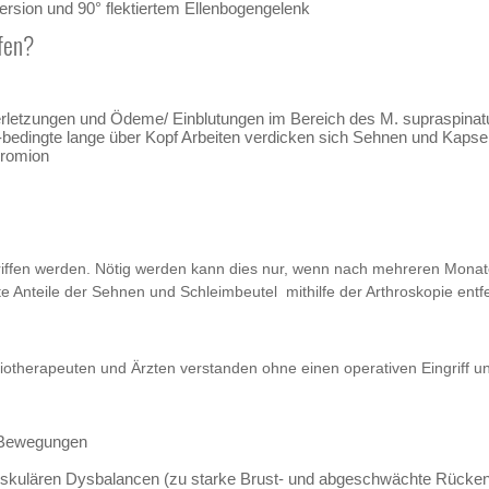
ersion und 90° flektiertem Ellenbogengelenk
fen?
 Verletzungen und Ödeme/ Einblutungen im Bereich des M. supraspinat
ch-bedingte lange über Kopf Arbeiten verdicken sich Sehnen und Kap
cromion
ffen werden. Nötig werden kann dies nur, wenn nach mehreren Monaten 
 Anteile der Sehnen und Schleimbeutel mithilfe der Arthroskopie entfe
hysiotherapeuten und Ärzten verstanden ohne einen operativen Eingriff
 Bewegungen
skulären Dysbalancen (zu starke Brust- und abgeschwächte Rücke