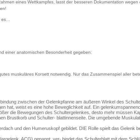
 Rahmen eines Wettkampfes, lasst der besseren Dokumentation wegen d
en!
ßt es…
nd einer anatomischen Besonderheit gegeben:
ine gutes muskuläres Korsett notwendig. Nur das Zusammenspiel aller bet
Verbindung zwischen der Gelenkpfanne am äußeren Winkel des Schult
n hat, weist es eine hohe Beweglichkeit auf. Ein gelenkumspanne
ößer die Bewegungen des Schultergelenkes, desto mehr müssen Kapsel
hen Brustkorb und Schulter- blattinnenseite. Die umgebende Muskula
dach und den Humeruskopf gebildet. DIE Rolle spielt das Gelenk bei
argelenk, ACG) genannt, ver- bindet das Schulterblatt mit dem Schlü