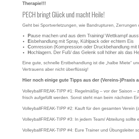
Therapie!!!
PECH bringt Glück und macht Heile!
Geht bei Sportverletzungen, wie Bandrupturen, Zerrungen
P
ause machen und aus dem Training/ Wettkampf auss
E
isbehandlung mit Spray, Kühlpack oder echtem Eis
C
omression (Kompression oder Druckbehandlung mit 
H
ochlagern. Der Fuß/ das Gelenk soll höher als das He
Eine gute, schnelle Erstbehandlung ist die „halbe Miete“ 
Vertrauens aber nicht überflüssig!
Hier noch einige gute Tipps aus der (Vereins-)Praxis 
VolleyballFREAK-TIPP #1: Regelmäßig – vor der Saison – zur
frisch aufgefüllt werden. Sonst steht man beim nächsten Ein
VolleyballFREAK-TIPP #2: Kauft für den gesamten Verein (a
VolleyballFREAK-TIPP #3: In jedem Team/ Abteilung sollte e
VolleyballFREAK-TIPP #4: Eure Trainer und Übungsleiter sol