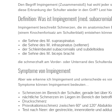
Den Begriff Impingement (Zusammenstoß) hat wohl jeder sc
diese Erkrankung der Schulter wieder in den Griff? Lest hie
Definition: Was ist Impingement (med. subacromia
Impingement beschreibt Schmerzen, die im anatomischen 
(einem Knochenfortsatz am Schulterblatt) entstehen könne
die Sehne des M. supraspinatus
die Sehne des M. infraspinatus (seltener)
der Schleimbeutel subacromialis und subdeltoidea
die Sehne des M. biceps brachii
die schmerzhaft am Vorder- oder Unterrand des Schulterd
Symptome von Impingement
Aber wie erkenne ich Impingement und unterscheide es vo
Symptome können Impingement bedeuten…
Schmerzen im Bereich der Schulter, gerade bei über Ko
nächtliche Schmerzen im Liegen im Bereich der betroff
Druckschmerz
Provokationsschmerz zwischen 60° und 120° Abduktion 
Test nach Neer: der gestreckte, innenrotierte und adduz