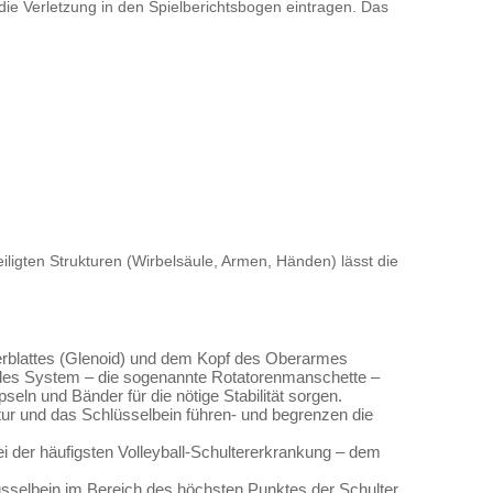
ie Verletzung in den Spielberichtsbogen eintragen. Das
eiligten Strukturen (Wirbelsäule, Armen, Händen) lässt die
erblattes (Glenoid) und dem Kopf des Oberarmes
ndes System – die sogenannte Rotatorenmanschette –
n und Bänder für die nötige Stabilität sorgen.
tur und das Schlüsselbein führen- und begrenzen die
 der häufigsten Volleyball-Schultererkrankung – dem
sselbein im Bereich des höchsten Punktes der Schulter.