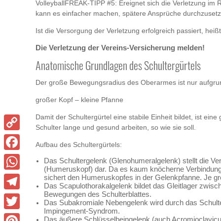
VolleyballFREAK-TIPP #5: Ereignet sich die Verletzung im
kann es einfacher machen, spätere Ansprüche durchzusetz
Ist die Versorgung der Verletzung erfolgreich passiert, hei
Die Verletzung der Vereins-Versicherung melden!
Anatomische Grundlagen des Schultergürtels
Der große Bewegungsradius des Oberarmes ist nur aufgru
großer Kopf – kleine Pfanne
Damit der Schultergürtel eine stabile Einheit bildet, ist e
Schulter lange und gesund arbeiten, so wie sie soll.
Copy
Aufbau des Schultergürtels:
Link
Facebook
Das Schultergelenk (Glenohumeralgelenk) stellt die 
(Humeruskopf) dar. Da es kaum knöcherne Verbindunge
WhatsApp
sichert den Humeruskopfes in der Gelenkpfanne. Je gr
Das Scapulothorakalgelenk bildet das Gleitlager zwisc
Bewegungen des Schulterblattes.
Telegram
Das Subakromiale Nebengelenk wird durch das Schulter
Impingement-Syndrom.
Twitter
Das äußere Schlüsselbeingelenk (auch Acromioclavicul