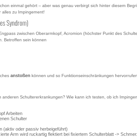
hon einmal gehört – aber was genau verbirgt sich hinter diesem Begr
r alles zu Impingement!
les Syndrom)
Engpass zwischen Oberarmkopf, Acromion (höchster Punkt des Schulte
n. Betroffen sein können
aches
anstoßen
können und so Funktionseinschränkungen hervorrufen
n anderen Schultererkrankungen? Wie kann ich testen, ob ich Imping
pf Arbeiten
enen Schulter
(aktiv oder passiv herbeigeführt)
ierte Arm wird ruckartig flektiert bei fixiertem Schulterblatt -> Sch