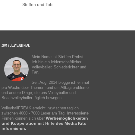
Steffen und Tobi
ZUM VOLLEYBALLFREAK
Mein Name ist Steffen Probst.
Ich bin ein leidenschaftlicher
Volleyballer, Schiedsrichter und
Fan.
Seit Aug. 2014 blogge ich einmal
pro Woche über Themen rund um Alltagsprobleme
und andere Dinge, die uns Volleyballer und
Beachvolleyballer täglich bewegen.
VolleyballFREAK erreicht inzwischen täglich
zwischen 4000 - 7000 Leser am Tag. Interessierte
Werbemöglichkeiten
Firmen können sich über
und Kooperation mit Hilfe des Media Kits
informieren.