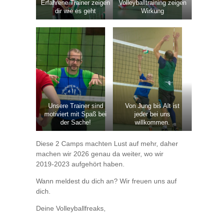
Erfahrene Trainer zeigen
Volleyballtraining zeigen
dir wie es geht
Wirkung
Unsere Trainer sind
Von Jung bis Alt ist
motiviert mit Spaß bei
jeder bei uns
der Sache!
willkommen.
Diese 2 Camps machten Lust auf mehr, daher
machen wir 2026 genau da weiter, wo wir
2019-2023 aufgehört haben.
Wann meldest du dich an? Wir freuen uns auf
dich.
Deine Volleyballfreaks,