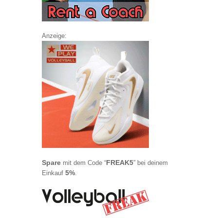
Anzeige:
Spare
FREAK5
mit dem Code “
” bei deinem
5%
Einkauf
.