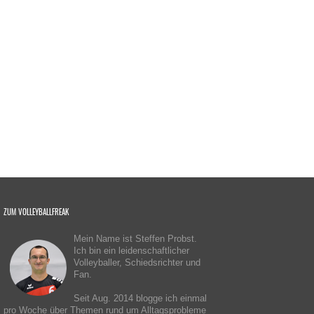
ZUM VOLLEYBALLFREAK
Mein Name ist Steffen Probst.
Ich bin ein leidenschaftlicher
Volleyballer, Schiedsrichter und
Fan.
Seit Aug. 2014 blogge ich einmal
pro Woche über Themen rund um Alltagsprobleme