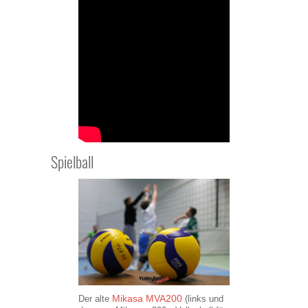
Spielball
Mikasa MVA200
Der alte
(links und