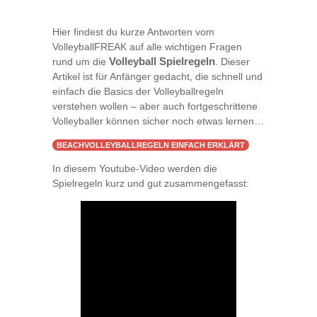
Hier findest du kurze Antworten vom
VolleyballFREAK auf alle wichtigen Fragen
rund um die
Volleyball Spielregeln
. Dieser
Artikel ist für Anfänger gedacht, die schnell und
einfach die Basics der Volleyballregeln
verstehen wollen – aber auch fortgeschrittene
Volleyballer können sicher noch etwas lernen…
BEACHVOLLEYBALLREGELN EINFACH ERKLÄRT
In diesem Youtube-Video werden die
Spielregeln kurz und gut zusammengefasst: