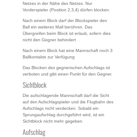
Netzes in der Nähe des Netzes. Nur
Vorderspieler (Position 2,3,4) dürfen blocken.
Nach einem Block darf der Blockspieler den
Ball ein weiteres Mall berühren. Das
Übergreifen beim Block ist erlaub, sofern dies
nicht den Gegner behindert
Nach einem Block hat eine Mannschaft noch 3
Ballkontakte zur Verfügung
Das Blocken des gegnerischen Aufschlags ist
verboten und gibt einen Punkt für den Gegner.
Sichtblock
Die aufschlagende Mannschaft darf die Sicht
auf den Aufschlagspieler und die Flugbahn des
Aufschlags nicht verdecken. Sobald ein
Sprungaufschlag durchgeführt wird, ist ein
Sichtblock nicht mehr gegeben.
Aufschlag