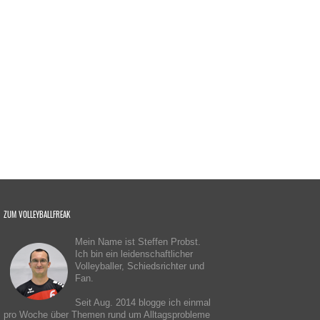
ZUM VOLLEYBALLFREAK
Mein Name ist Steffen Probst.
Ich bin ein leidenschaftlicher
Volleyballer, Schiedsrichter und
Fan.
Seit Aug. 2014 blogge ich einmal
pro Woche über Themen rund um Alltagsprobleme