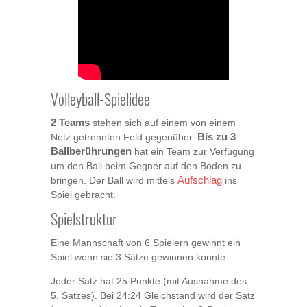
Volleyball-Spielidee
2 Teams
stehen sich auf einem von einem
Netz getrennten Feld gegenüber.
Bis zu 3
Ballberührungen
hat ein Team zur Verfügung
um den Ball beim Gegner auf den Boden zu
bringen. Der Ball wird mittels
Aufschlag
ins
Spiel gebracht.
Spielstruktur
Eine Mannschaft von 6 Spielern gewinnt ein
Spiel wenn sie 3 Sätze gewinnen konnte.
Jeder Satz hat 25 Punkte (mit Ausnahme des
5. Satzes). Bei 24:24 Gleichstand wird der Satz