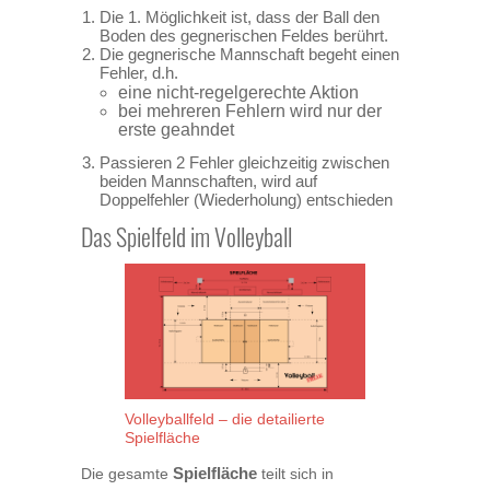
Die 1. Möglichkeit ist, dass der Ball den
Boden des gegnerischen Feldes berührt.
Die gegnerische Mannschaft begeht einen
Fehler, d.h.
eine nicht-regelgerechte Aktion
bei mehreren Fehlern wird nur der
erste geahndet
Passieren 2 Fehler gleichzeitig zwischen
beiden Mannschaften, wird auf
Doppelfehler (Wiederholung) entschieden
Das Spielfeld im Volleyball
Volleyballfeld – die detailierte
Spielfläche
Die gesamte
Spielfläche
teilt sich in