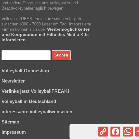
und andere Dinge, die uns Volleyballer und
Beachvolleyballer täglich bewegen.
VolleyballFREAK erreicht inzwischen täglich
zwischen 4000 - 7000 Leser am Tag. Interessierte
Werbemöglichkeiten
Firmen können sich über
und Kooperation mit Hilfe des Media Kits
informieren.
Volleyball-Onlineshop
Newsletter
Verlinke jetzt VolleyballFREAK!
Volleyball in Deutschland
interessante Volleyballwebseiten
Sitemap
Copy
Facebook
Wh
Impressum
Link