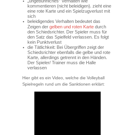
„ungebührliches“ Verhalten wie
kommentieren (nicht beleidigen). zieht eine
eine rote Karte und ein Spielzugverlust mit
sich
beleidigendes Verhalten bedeutet das
gelben und roten Karte
Zeigen der
durch
den Schiedsrichter. Der Spieler muss für
den Satz das Spielfeld verlassen. Es folgt
kein Punktverlust
die Tätlichkeit: Bei Übergriffen zeigt der
Schiedsrichter ebenfalls die gelbe und rote
Karte, allerdings getrennt in den Händen.
Der Spieler/ Trainer muss die Halle
verlassen
Hier gibt es ein Video, welche die Volleyball
Spielregeln rund um die Sanktionen erklärt: