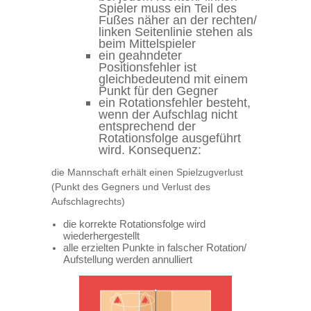
Spieler muss ein Teil des
Fußes näher an der rechten/
linken Seitenlinie stehen als
beim Mittelspieler
ein geahndeter
Positionsfehler ist
gleichbedeutend mit einem
Punkt für den Gegner
ein Rotationsfehler besteht,
wenn der Aufschlag nicht
entsprechend der
Rotationsfolge ausgeführt
wird. Konsequenz:
die Mannschaft erhält einen Spielzugverlust
(Punkt des Gegners und Verlust des
Aufschlagrechts)
die korrekte Rotationsfolge wird
wiederhergestellt
alle erzielten Punkte in falscher Rotation/
Aufstellung werden annulliert