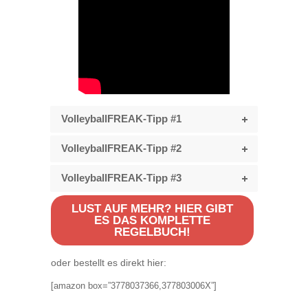
VolleyballFREAK-Tipp #1
VolleyballFREAK-Tipp #2
VolleyballFREAK-Tipp #3
LUST AUF MEHR? HIER GIBT
ES DAS KOMPLETTE
REGELBUCH!
oder bestellt es direkt hier:
[amazon box=”3778037366,377803006X”]