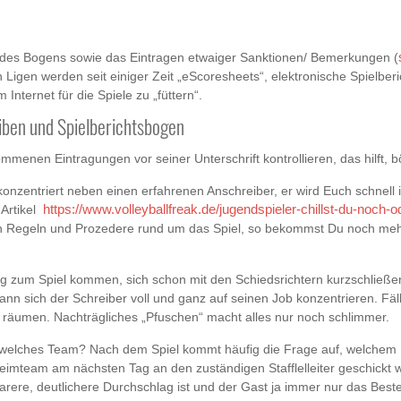
 des Bogens sowie das Eintragen etwaiger Sanktionen/ Bemerkungen (
gen werden seit einiger Zeit „eScoresheets“, elektronische Spielberi
Internet für die Spiele zu „füttern“.
ben und Spielberichtsbogen
nommenen Eintragungen vor seiner Unterschrift kontrollieren, das hilf
onzentriert neben einen erfahrenen Anschreiber, er wird Euch schnell 
 Artikel
https://www.volleyballfreak.de/jugendspieler-chillst-du-noch-
n Regeln und Prozedere rund um das Spiel, so bekommst Du noch mehr
tig zum Spiel kommen, sich schon mit den Schiedsrichtern kurzschließe
ann sich der Schreiber voll und ganz auf seinen Job konzentrieren. Fä
 räumen. Nachträgliches „Pfuschen“ macht alles nur noch schlimmer.
welches Team? Nach dem Spiel kommt häufig die Frage auf, welchem K
eimteam am nächsten Tag an den zuständigen Stafflelleiter geschickt
rere, deutlichere Durchschlag ist und der Gast ja immer nur das Beste v