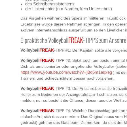
des Schreiberassistentens
der Linienrichter (nur Namen, kein Unterschrift)
Das Vorgehen während des Spiels im mittleren Hauptblock
Ergebnisse würde diesen Rahmen sprengen. In den oberen Li
aktivem Internetanschluss ausgefüllt um so den Liveticker im 
FREAK
6 praktische Volleyball
-TIPPS zum Anschrei
FREAK
Volleyball
-TIPP #1: Der Kapitän sollte alle vorge
FREAK
Volleyball
-TIPP #2: Setzt Euch am besten einmal k
Dich als ambitionierter oder angehender Volleyballer (siehe
https://www.youtube.com/watch?v=jBq5m1eqxeg
)mit de
Trainern und Schiedsrichtern besser nachvollziehen.
FREAK
Volleyball
-TIPP #3: Der Anschreiber sollte frühzei
Helfer zum Bedienen der Anzeigetafel am Tisch sitzen, so k
melden, nur so besteht die Chance, diesen aus der Welt zu
FREAK
Volleyball
-TIPP #4: Welcher Durchschlag geht an 
einfache Art, sich das zu merken: Das Original muss vom H
gedruckt) geht an das Gastteam. Zu merken, da dies der kla