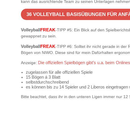
kann das ausrichtende Team zu seinen Unterlagen nehmen
36 VOLLEYBALL BASISÜBUNGEN FÜR AN
FREAK
Volleyball
-TIPP #5: Ein Blick auf den Spielberich
gewappnet zu sein.
FREAK
Volleyball
-TIPP #6: Solltet ihr nicht gerade in de
Bögen von NIWO. Diese sind für mein Dafürhalten ergonomi
Anzeige:
Die offiziellen Spielbögen gibt’s u.a. beim Online
zugelassen für alle offiziellen Spiele
15 Bögen á 3 Blatt
selbstdurchschreibend
es können bis zu 14 Spieler und 2 Liberos eingetragen
Bitte beachtet, dass ihr in den unteren Ligen immer nur 12 S