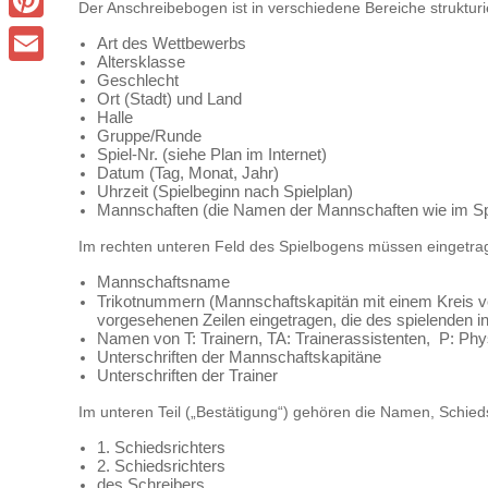
Der Anschreibebogen ist in verschiedene Bereiche struktu
Pinterest
Art des Wettbewerbs
Altersklasse
Email
Geschlecht
Ort (Stadt) und Land
Halle
Gruppe/Runde
Spiel-Nr. (siehe Plan im Internet)
Datum (Tag, Monat, Jahr)
Uhrzeit (Spielbeginn nach Spielplan)
Mannschaften (die Namen der Mannschaften wie im Spiel
Im rechten unteren Feld des Spielbogens müssen eingetra
Mannschaftsname
Trikotnummern (Mannschaftskapitän mit einem Kreis 
vorgesehenen Zeilen eingetragen, die des spielenden in
Namen von T: Trainern, TA: Trainerassistenten, P: Phys
Unterschriften der Mannschaftskapitäne
Unterschriften der Trainer
Im unteren Teil („Bestätigung“) gehören die Namen, Schieds
1. Schiedsrichters
2. Schiedsrichters
des Schreibers