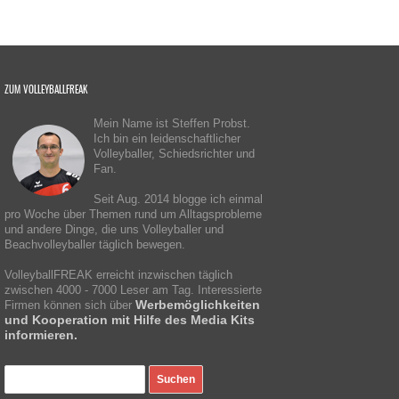
ZUM VOLLEYBALLFREAK
Mein Name ist Steffen Probst.
Ich bin ein leidenschaftlicher
Volleyballer, Schiedsrichter und
Fan.
Seit Aug. 2014 blogge ich einmal
pro Woche über Themen rund um Alltagsprobleme
und andere Dinge, die uns Volleyballer und
Beachvolleyballer täglich bewegen.
VolleyballFREAK erreicht inzwischen täglich
zwischen 4000 - 7000 Leser am Tag. Interessierte
Werbemöglichkeiten
Firmen können sich über
und Kooperation mit Hilfe des Media Kits
informieren.