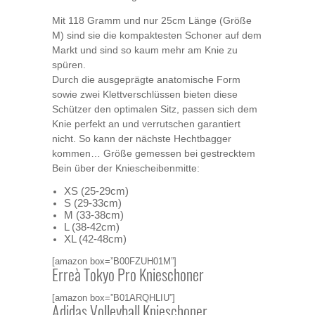
Mit 118 Gramm und nur 25cm Länge (Größe
M) sind sie die kompaktesten Schoner auf dem
Markt und sind so kaum mehr am Knie zu
spüren.
Durch die ausgeprägte anatomische Form
sowie zwei Klettverschlüssen bieten diese
Schützer den optimalen Sitz, passen sich dem
Knie perfekt an und verrutschen garantiert
nicht. So kann der nächste Hechtbagger
kommen… Größe gemessen bei gestrecktem
Bein über der Kniescheibenmitte:
XS (25-29cm)
S (29-33cm)
M (33-38cm)
L (38-42cm)
XL (42-48cm)
[amazon box=”B00FZUH01M”]
Erreà Tokyo Pro Knieschoner
[amazon box=”B01ARQHLIU”]
Adidas Volleyball Knieschoner