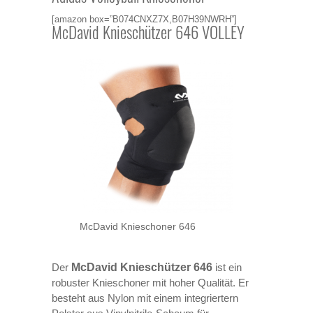
[amazon box=”B074CNXZ7X,B07H39NWRH”]
McDavid Knieschützer 646 VOLLEY
McDavid Knieschoner 646
Der
McDavid Knieschützer 646
ist ein
robuster Knieschoner mit hoher Qualität. Er
besteht aus Nylon mit einem integriertern