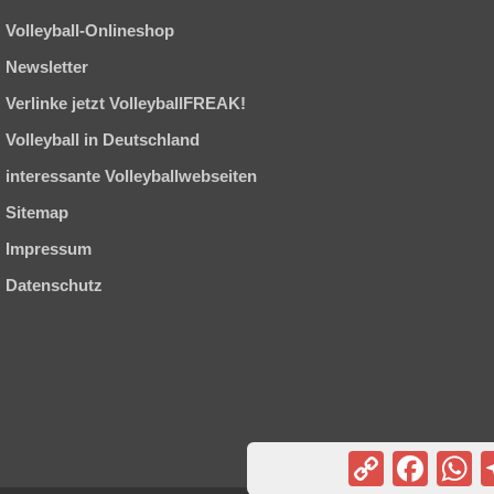
Volleyball-Onlineshop
Newsletter
Verlinke jetzt VolleyballFREAK!
Volleyball in Deutschland
interessante Volleyballwebseiten
Sitemap
Impressum
Datenschutz
Copy
Facebook
Wh
Link