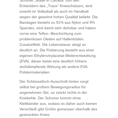
Schoner „Made in Canada“,von den
Entwicklern des „Trace“ Knieschützers, sind
sowohl im Volleyball als auch im Handball
wegen der gewohnt hohen Qualität beliebt. Die
Bandagen besteht zu 91% aus Nylon und 9%
Spandex, sind damit sehr dehnbar und haben
vorne eine Teflon-­‐Beschichtung zum
problemlosen Gleiten auf Hallenböden.
Zusatzeffekt: Die Lebensdauer steigt so
deutlich an. Die Polsterung besteht aus einer
eigenen Ethylenvinylacetat-Weiterentwicklung
(EVA), dieser bietet eine deutlich höhere
stoßdämpfende Wirkung als andere EVA-
Polstermaterialien.
Der Schlüsselloch-Ausschnitt hinten sorgt
selbst bei großem Bewegungsradius für
angenehmen Sitz, so zwickt nichts in der
Kniekehle. Der Schoner kommt ohne
Klettbänder aus, sodass es daher auch keinen
Verschleiß gibt Größe gemessen oberhalb des
gestreckten Knies: