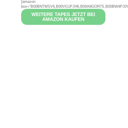
[amazon
box=”B00BNTMSV6,B00VG1PJH6,B00A8GOR7S,B00BW4PJ0Y
WEITERE TAPES JETZT BEI
AMAZON KAUFEN