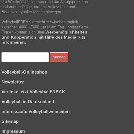
pro Woche über Themen rund um Alltagsprobleme
und andere Dinge, die uns Volleyballer und
Beachvolleyballer täglich bewegen.
VolleyballFREAK erreicht inzwischen täglich
zwischen 4000 - 7000 Leser am Tag. Interessierte
Werbemöglichkeiten
Firmen können sich über
und Kooperation mit Hilfe des Media Kits
informieren.
Volleyball-Onlineshop
Newsletter
Verlinke jetzt VolleyballFREAK!
Volleyball in Deutschland
interessante Volleyballwebseiten
Sitemap
Impressum