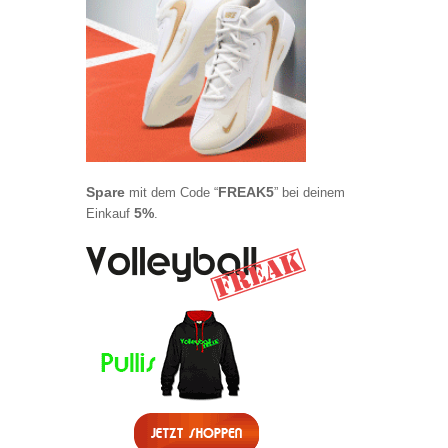
Spare
FREAK5
mit dem Code “
” bei deinem
5%
Einkauf
.