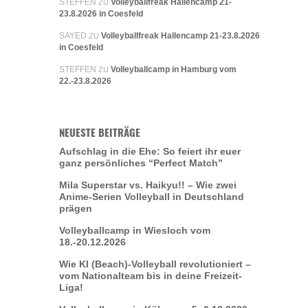
STEFFEN
Volleyballfreak Hallencamp 21-
ZU
23.8.2026 in Coesfeld
SAYED
Volleyballfreak Hallencamp 21-23.8.2026
ZU
in Coesfeld
STEFFEN
Volleyballcamp in Hamburg vom
ZU
22.-23.8.2026
NEUESTE BEITRÄGE
Aufschlag in die Ehe: So feiert ihr euer
ganz persönliches “Perfect Match”
Mila Superstar vs. Haikyu!! – Wie zwei
Anime-Serien Volleyball in Deutschland
prägen
Volleyballcamp in Wiesloch vom
18.-20.12.2026
Wie KI (Beach)-Volleyball revolutioniert –
vom Nationalteam bis in deine Freizeit-
Liga!