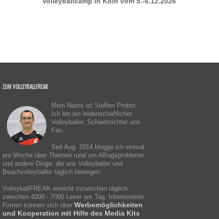
Volleyballcamp in Köln vom 5.-6.12.2026
ZUM VOLLEYBALLFREAK
Mein Name ist Steffen Probst.
Ich bin ein leidenschaftlicher
Volleyballer, Schiedsrichter und
Fan.
Seit Aug. 2014 blogge ich einmal
pro Woche über Themen rund um Alltagsprobleme
und andere Dinge, die uns Volleyballer und
Beachvolleyballer täglich bewegen.
VolleyballFREAK erreicht inzwischen täglich
zwischen 4000 - 7000 Leser am Tag. Interessierte
Werbemöglichkeiten
Firmen können sich über
und Kooperation mit Hilfe des Media Kits