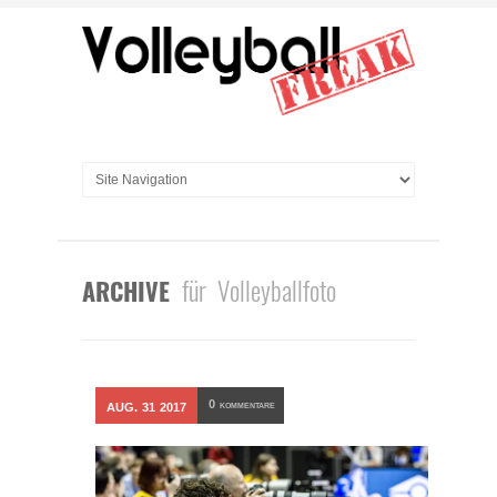
für Volleyballfoto
ARCHIVE
0
AUG.
31
2017
KOMMENTARE