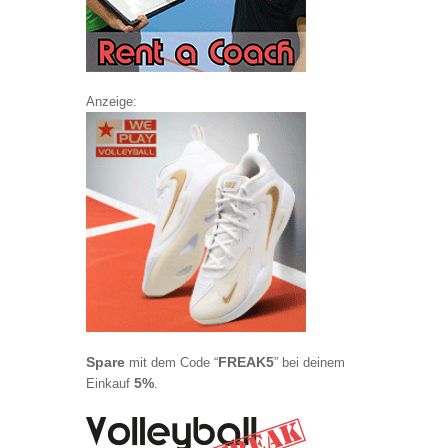
Anzeige:
Spare
FREAK5
mit dem Code “
” bei deinem
5%
Einkauf
.