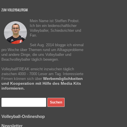
ZUM VOLLEYBALLFREAK
Mein Name ist Steffen Probst.
Ich bin ein leidenschaftlicher
Volleyballer, Schiedsrichter und
Fan.
Seit Aug. 2014 blogge ich einmal
pro Woche über Themen rund um Alltagsprobleme
und andere Dinge, die uns Volleyballer und
Beachvolleyballer täglich bewegen.
VolleyballFREAK erreicht inzwischen täglich
zwischen 4000 - 7000 Leser am Tag. Interessierte
Werbemöglichkeiten
Firmen können sich über
und Kooperation mit Hilfe des Media Kits
informieren.
Volleyball-Onlineshop
Newsletter