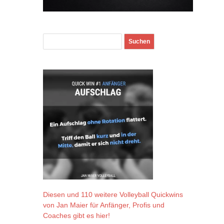
Diesen und 110 weitere Volleyball Quickwins
von Jan Maier für Anfänger, Profis und
Coaches gibt es hier!