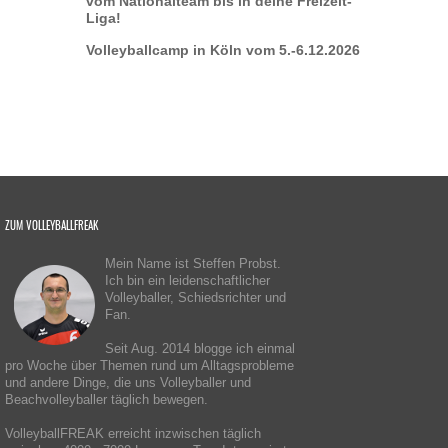
vom Nationalteam bis in deine Freizeit-
Liga!
Volleyballcamp in Köln vom 5.-6.12.2026
ZUM VOLLEYBALLFREAK
Mein Name ist Steffen Probst.
Ich bin ein leidenschaftlicher
Volleyballer, Schiedsrichter und
Fan.
Seit Aug. 2014 blogge ich einmal
pro Woche über Themen rund um Alltagsprobleme
und andere Dinge, die uns Volleyballer und
Beachvolleyballer täglich bewegen.
VolleyballFREAK erreicht inzwischen täglich