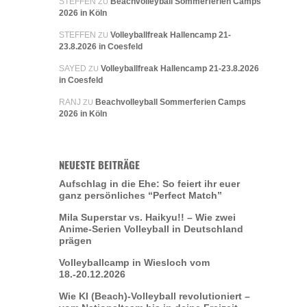
STEFFEN
Beachvolleyball Sommerferien Camps
ZU
2026 in Köln
STEFFEN
Volleyballfreak Hallencamp 21-
ZU
23.8.2026 in Coesfeld
SAYED
Volleyballfreak Hallencamp 21-23.8.2026
ZU
in Coesfeld
RANJ
Beachvolleyball Sommerferien Camps
ZU
2026 in Köln
NEUESTE BEITRÄGE
Aufschlag in die Ehe: So feiert ihr euer
ganz persönliches “Perfect Match”
Mila Superstar vs. Haikyu!! – Wie zwei
Anime-Serien Volleyball in Deutschland
prägen
Volleyballcamp in Wiesloch vom
18.-20.12.2026
Wie KI (Beach)-Volleyball revolutioniert –