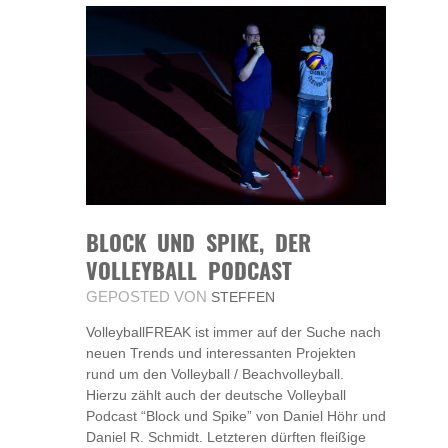
BLOCK UND SPIKE, DER
VOLLEYBALL PODCAST
GEPOSTED VON
STEFFEN
VolleyballFREAK ist immer auf der Suche nach
neuen Trends und interessanten Projekten
rund um den Volleyball / Beachvolleyball.
Hierzu zählt auch der deutsche Volleyball
Podcast “Block und Spike” von Daniel Höhr und
Daniel R. Schmidt. Letzteren dürften fleißige