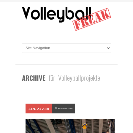
für Volleyballprojekte
ARCHIVE
0
JAN.
23
2020
KOMMENTARE