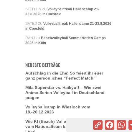
STEFFEN
Volleyballfreak Hallencamp 21-
ZU
23.8.2026 in Coesfeld
SAYED
Volleyballfreak Hallencamp 21-23.8.2026
ZU
in Coesfeld
RANJ
Beachvolleyball Sommerferien Camps
ZU
2026 in Köln
NEUESTE BEITRÄGE
Aufschlag in die Ehe: So feiert ihr euer
ganz persönliches “Perfect Match”
Mila Superstar vs. Haikyu!! – Wie zwei
Anime-Serien Volleyball in Deutschland
prägen
Volleyballcamp in Wiesloch vom
18.-20.12.2026
Wie KI (Beach)-Volleyball revolutioniert –
Copy
Facebook
Wh
vom Nationalteam bis in deine Freizeit-
Link
Liga!