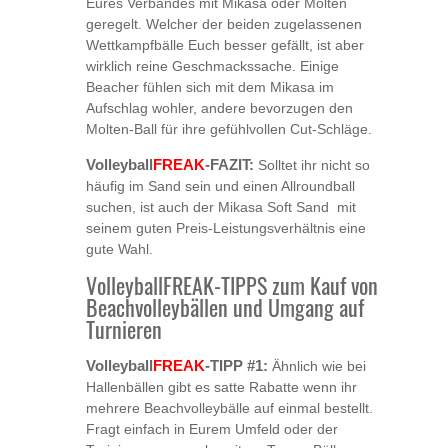
Eures Verbandes mit Mikasa oder Molten
geregelt. Welcher der beiden zugelassenen
Wettkampfbälle Euch besser gefällt, ist aber
wirklich reine Geschmackssache. Einige
Beacher fühlen sich mit dem Mikasa im
Aufschlag wohler, andere bevorzugen den
Molten-Ball für ihre gefühlvollen Cut-Schläge.
FREAK
Volleyball
-FAZIT:
Solltet ihr nicht so
häufig im Sand sein und einen Allroundball
suchen, ist auch der Mikasa Soft Sand mit
seinem guten Preis-Leistungsverhältnis eine
gute Wahl.
VolleyballFREAK-TIPPS zum Kauf von
Beachvolleybällen und Umgang auf
Turnieren
FREAK
Volleyball
-TIPP #1:
Ähnlich wie bei
Hallenbällen gibt es satte Rabatte wenn ihr
mehrere Beachvolleybälle auf einmal bestellt.
Fragt einfach in Eurem Umfeld oder der