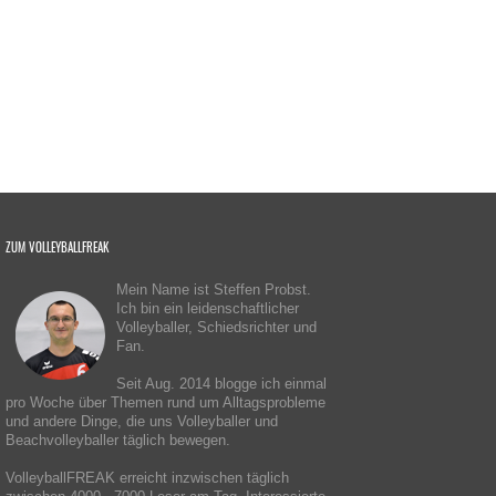
ZUM VOLLEYBALLFREAK
Mein Name ist Steffen Probst.
Ich bin ein leidenschaftlicher
Volleyballer, Schiedsrichter und
Fan.
Seit Aug. 2014 blogge ich einmal
pro Woche über Themen rund um Alltagsprobleme
und andere Dinge, die uns Volleyballer und
Beachvolleyballer täglich bewegen.
VolleyballFREAK erreicht inzwischen täglich