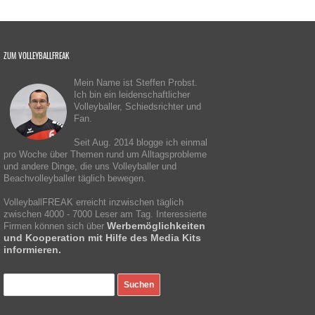
ZUM VOLLEYBALLFREAK
Mein Name ist Steffen Probst.
Ich bin ein leidenschaftlicher
Volleyballer, Schiedsrichter und
Fan.
Seit Aug. 2014 blogge ich einmal
pro Woche über Themen rund um Alltagsprobleme
und andere Dinge, die uns Volleyballer und
Beachvolleyballer täglich bewegen.
VolleyballFREAK erreicht inzwischen täglich
zwischen 4000 - 7000 Leser am Tag. Interessierte
Werbemöglichkeiten
Firmen können sich über
und Kooperation mit Hilfe des Media Kits
informieren.