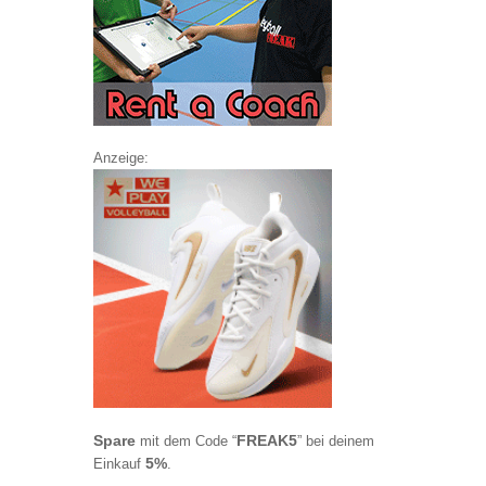
Anzeige:
Spare
FREAK5
mit dem Code “
” bei deinem
5%
Einkauf
.