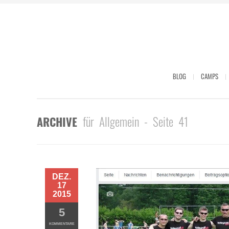
BLOG
CAMPS
für Allgemein - Seite 41
ARCHIVE
DEZ.
17
2015
5
KOMMENTARE