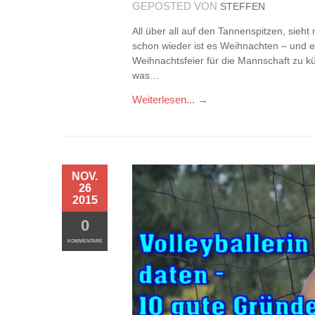
GEPOSTED VON
STEFFEN
All über all auf den Tannenspitzen, sieh
schon wieder ist es Weihnachten – und es
Weihnachtsfeier für die Mannschaft zu k
was…
Weiterlesen... →
NOV.
26
2015
0
KOMMENTARE