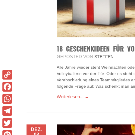
18 GESCHENKIDEEN FÜR VO
GEPOSTED VON
STEFFEN
Alle Jahre wieder steht Weihnachten oder
Volleyballerin vor der Tür. Oder es steht
Verabschiedung eines Teammitgliedes an.
Copy
folgende Frage auf: Was schenkt man 
Link
Facebook
Weiterlesen... →
WhatsApp
Telegram
DEZ.
Twitter
03