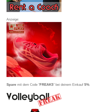
Anzeige:
Spare
FREAK5
5%
mit dem Code “
” bei deinem Einkauf
.