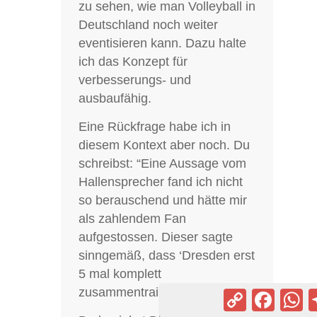
zu sehen, wie man Volleyball in
Deutschland noch weiter
eventisieren kann. Dazu halte
ich das Konzept für
verbesserungs- und
ausbaufähig.
Eine Rückfrage habe ich in
diesem Kontext aber noch. Du
schreibst: “Eine Aussage vom
Hallensprecher fand ich nicht
so berauschend und hätte mir
als zahlendem Fan
aufgestossen. Dieser sagte
sinngemäß, dass ‘Dresden erst
5 mal komplett
zusammentrainiert hat.'”
Copy
Facebook
Wh
Link