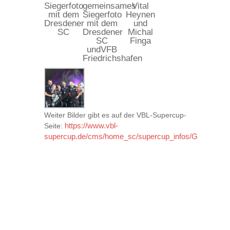
Siegerfoto
gemeinsames
Vital
mit dem
Siegerfoto
Heynen
Dresdener
mit dem
und
SC
Dresdener
Michal
SC
Finga
undVFB
Friedrichshafen
Weiter Bilder gibt es auf der VBL-Supercup-
Seite:
https://www.vbl-
supercup.de/cms/home_sc/supercup_infos/Galerien/fot