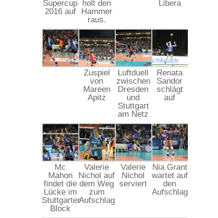
Supercup
holt den
Libera
2016 auf
Hammer
raus.
Zuspiel
Luftduell
Renata
von
zwischen
Sandor
Mareen
Dresden
schlägt
Apitz
und
auf
Stuttgart
am Netz
Mc
Valerie
Valerie
Nia Grant
Mahon
Nichol auf
Nichol
wartet auf
findet die
dem Weg
serviert
den
Lücke im
zum
Aufschlag
Stuttgarter
Aufschlag
Block