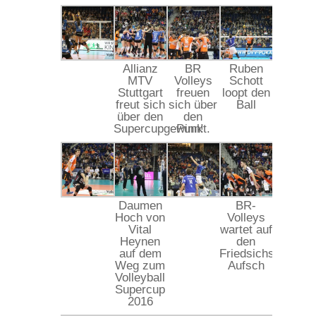
Allianz
BR
Ruben
MTV
Volleys
Schott
Stuttgart
freuen
loopt den
freut sich
sich über
Ball
über den
den
Supercupgewinn!
Punkt.
Daumen
BR-
Hoch von
Volleys
Vital
wartet auf
Heynen
den
auf dem
Friedsichshafener
Weg zum
Aufsch
Volleyball
Supercup
2016