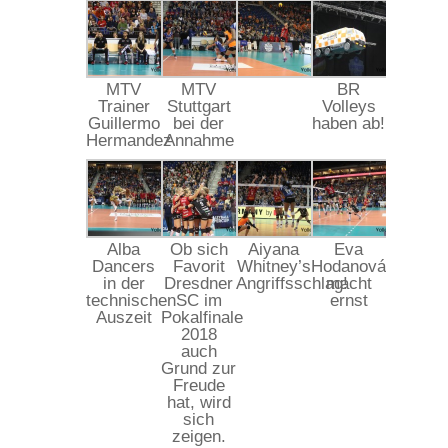
MTV
MTV
BR
Trainer
Stuttgart
Volleys
Guillermo
bei der
haben ab!
Hermandez
Annahme
Alba
Ob sich
Aiyana
Eva
Dancers
Favorit
Whitney’s
Hodanová
in der
Dresdner
Angriffsschlag!
macht
technischen
SC im
ernst
Auszeit
Pokalfinale
2018
auch
Grund zur
Freude
hat, wird
sich
zeigen.