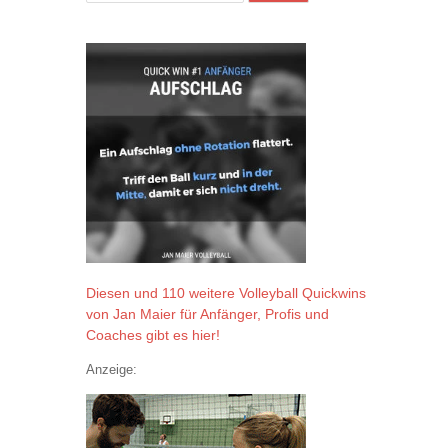
Diesen und 110 weitere Volleyball Quickwins
von Jan Maier für Anfänger, Profis und
Coaches gibt es hier!
Anzeige: