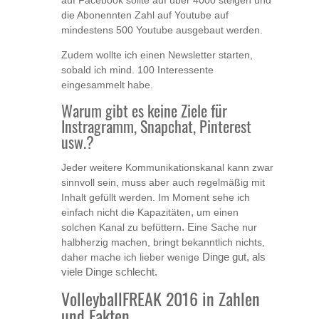
auf Facebook sollte auf über 4000 steigen und
die Abonennten Zahl auf Youtube auf
mindestens 500 Youtube ausgebaut werden.
Zudem wollte ich einen Newsletter starten,
sobald ich mind. 100 Interessente
eingesammelt habe.
Warum gibt es keine Ziele für
Instragramm, Snapchat, Pinterest
usw.?
Jeder weitere Kommunikationskanal kann zwar
sinnvoll sein, muss aber auch regelmäßig mit
Inhalt gefüllt werden. Im Moment sehe ich
einfach nicht die Kapazitäten
,
um einen
solchen Kanal zu befüttern
.
E
ine Sache nur
halbherzig machen, bringt bekanntlich nichts,
daher mache ich lieber wenige
Dinge gut, als
viele Dinge schlecht.
VolleyballFREAK 2016 in Zahlen
und Fakten