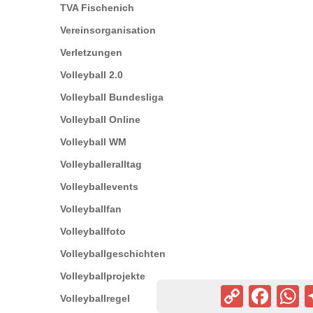
TVA Fischenich
Vereinsorganisation
Verletzungen
Volleyball 2.0
Volleyball Bundesliga
Volleyball Online
Volleyball WM
Volleyballeralltag
Volleyballevents
Volleyballfan
Volleyballfoto
Volleyballgeschichten
Volleyballprojekte
Copy
Facebook
Wh
Volleyballregel
Link