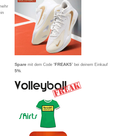
 mehr
ein
Spare
FREAK5
mit dem Code “
” bei deinem Einkauf
5%
.