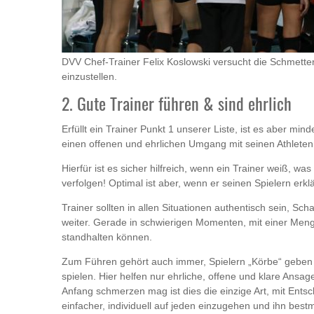
DVV Chef-Trainer Felix Koslowski versucht die Schmetterl
einzustellen.
2. Gute Trainer führen & sind ehrlich
Erfüllt ein Trainer Punkt 1 unserer Liste, ist es aber m
einen offenen und ehrlichen Umgang mit seinen Athlet
Hierfür ist es sicher hilfreich, wenn ein Trainer weiß, wa
verfolgen! Optimal ist aber, wenn er seinen Spielern erkl
Trainer sollten in allen Situationen authentisch sein, Sc
weiter. Gerade in schwierigen Momenten, mit einer Men
standhalten können.
Zum Führen gehört auch immer, Spielern „Körbe“ geben zu
spielen. Hier helfen nur ehrliche, offene und klare Ans
Anfang schmerzen mag ist dies die einzige Art, mit Ents
einfacher, individuell auf jeden einzugehen und ihn bes