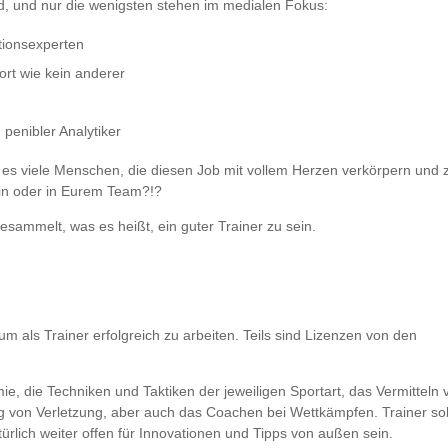
nd, und nur die wenigsten stehen im medialen Fokus:
tionsexperten
ort wie kein anderer
 penibler Analytiker
 es viele Menschen, die diesen Job mit vollem Herzen verkörpern und 
in oder in Eurem Team?!?
ammelt, was es heißt, ein guter Trainer zu sein.
um als Trainer erfolgreich zu arbeiten. Teils sind Lizenzen von den
e, die Techniken und Taktiken der jeweiligen Sportart, das Vermitteln 
 von Verletzung, aber auch das Coachen bei Wettkämpfen. Trainer sol
rlich weiter offen für Innovationen und Tipps von außen sein.