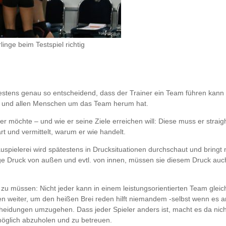
inge beim Testspiel richtig
indestens genau so entscheidend, dass der Trainer ein Team führen kann
en und allen Menschen um das Team herum hat.
s er möchte – und wie er seine Ziele erreichen will: Diese muss er straig
ärt und vermittelt, warum er wie handelt.
hauspielerei wird spätestens in Drucksituationen durchschaut und bringt 
ge Druck von außen und evtl. von innen, müssen sie diesem Druck auc
 müssen: Nicht jeder kann in einem leistungsorientierten Team gleich
agen weiter, um den heißen Brei reden hilft niemandem -selbst wenn es 
cheidungen umzugehen. Dass jeder Spieler anders ist, macht es da nich
tmöglich abzuholen und zu betreuen.