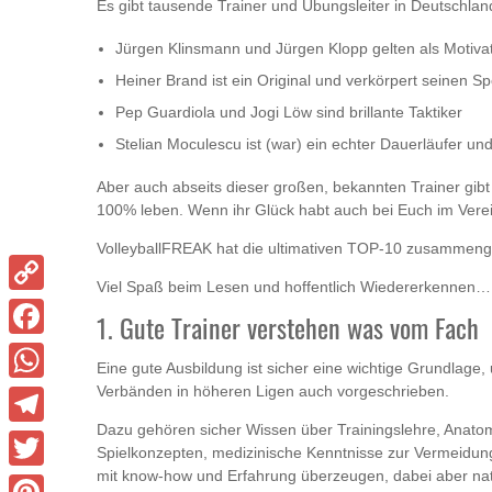
Es gibt tausende Trainer und Übungsleiter in Deutschla
Jürgen Klinsmann und Jürgen Klopp gelten als Motiva
Heiner Brand ist ein Original und verkörpert seinen Sp
Pep Guardiola und Jogi Löw sind brillante Taktiker
Stelian Moculescu ist (war) ein echter Dauerläufer und
Aber auch abseits dieser großen, bekannten Trainer gibt
100% leben. Wenn ihr Glück habt auch bei Euch im Vere
VolleyballFREAK hat die ultimativen TOP-10 zusammenges
Viel Spaß beim Lesen und hoffentlich Wiedererkennen…
Copy
1. Gute Trainer verstehen was vom Fach
Link
Facebook
Eine gute Ausbildung ist sicher eine wichtige Grundlage, 
Verbänden in höheren Ligen auch vorgeschrieben.
WhatsApp
Dazu gehören sicher Wissen über Trainingslehre, Anatomi
Telegram
Spielkonzepten, medizinische Kenntnisse zur Vermeidung
mit know-how und Erfahrung überzeugen, dabei aber natü
Twitter