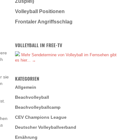
Zuspiel)
Volleyball Positionen
Frontaler Angriffsschlag
VOLLEYBALL IM FREE-TV
rere
Mehr Sendetermine von Volleyball im Fernsehen gibt
ch
es hier... →
r sie
KATEGORIEN
on
Allgemein
Beachvolleyball
st.
Beachvolleyballcamp
CEV Champions League
chen
as
Deutscher Volleyballverband
Ernährung