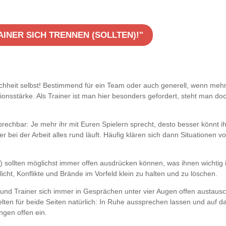
INER SICH TRENNEN (SOLLTEN)!"
chheit selbst! Bestimmend für ein Team oder auch generell, wenn meh
stärke. Als Trainer ist man hier besonders gefordert, steht man do
sprechbar: Je mehr ihr mit Euren Spielern sprecht, desto besser könnt ih
 bei der Arbeit alles rund läuft. Häufig klären sich dann Situationen v
) sollten möglichst immer offen ausdrücken können, was ihnen wichtig i
cht, Konflikte und Brände im Vorfeld klein zu halten und zu löschen.
r und Trainer sich immer in Gesprächen unter vier Augen offen austaus
ten für beide Seiten natürlich: In Ruhe aussprechen lassen und auf d
gen offen ein.