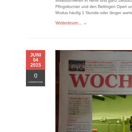
Mixedturnieren in NRW und ganz Deutsc
Pfingstturnier und den Bettingen Open 
Modus häufig 1 Stunde oder länger war
Weiterlesen... →
JUNI
04
2015
0
KOMMENTARE