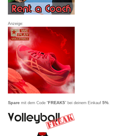
Anzeige:
Spare
FREAK5
5%
mit dem Code “
” bei deinem Einkauf
.