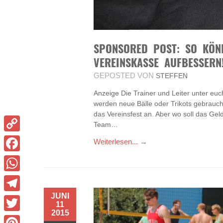
SPONSORED POST: SO KÖN
VEREINSKASSE AUFBESSERN
GEPOSTED VON
STEFFEN
Anzeige Die Trainer und Leiter unter eu
werden neue Bälle oder Trikots gebrauc
das Vereinsfest an. Aber wo soll das Gel
Team…
Copy
Weiterlesen... →
Link
Facebook
WhatsApp
JUNI
Telegram
11
2015
Twitter