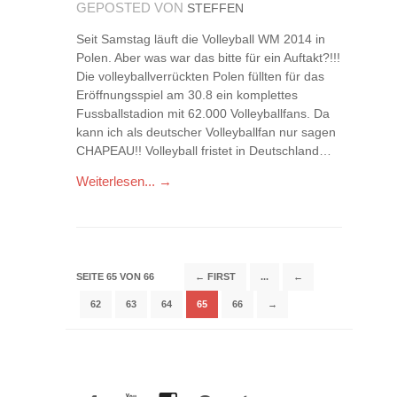
GEPOSTED VON
STEFFEN
Seit Samstag läuft die Volleyball WM 2014 in
Polen. Aber was war das bitte für ein Auftakt?!!!
Die volleyballverrückten Polen füllten für das
Eröffnungsspiel am 30.8 ein komplettes
Fussballstadion mit 62.000 Volleyballfans. Da
kann ich als deutscher Volleyballfan nur sagen
CHAPEAU!! Volleyball fristet in Deutschland…
Weiterlesen... →
SEITE 65 VON 66
← FIRST
...
←
62
63
64
65
66
→