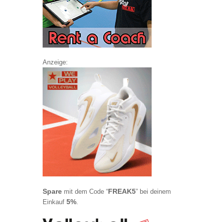
Anzeige:
Spare
FREAK5
mit dem Code “
” bei deinem
5%
Einkauf
.