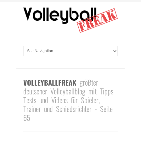
größter
VOLLEYBALLFREAK
deutscher Volleyballblog mit Tipps,
Tests und Videos für Spieler,
Trainer und Schiedsrichter - Seite
65