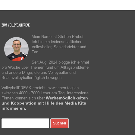
ZUM VOLLEYBALLFREAK
Mein Name ist Steffen Probst.
Ich bin ein leidenschaftlicher
Volleyballer, Schiedsrichter und
Fan.
Seit Aug. 2014 blogge ich einmal
pro Woche über Themen rund um Alltagsprobleme
und andere Dinge, die uns Volleyballer und
Beachvolleyballer täglich bewegen.
VolleyballFREAK erreicht inzwischen täglich
zwischen 4000 - 7000 Leser am Tag. Interessierte
Werbemöglichkeiten
Firmen können sich über
und Kooperation mit Hilfe des Media Kits
informieren.