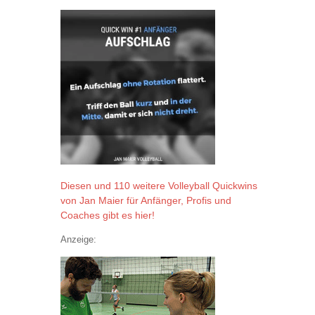
Diesen und 110 weitere Volleyball Quickwins
von Jan Maier für Anfänger, Profis und
Coaches gibt es hier!
Anzeige: