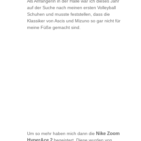
Als Anfängerin in der Halle war ich dieses Jahr
auf der Suche nach meinen ersten Volleyball
Schuhen und musste feststellen, dass die
Klassiker von Ascis und Mizuno so gar nicht für
meine Füße gemacht sind.
Um so mehr haben mich dann die
Nike Zoom
HyperAce 2
begeistert. Diese wurden von