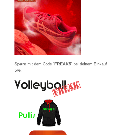
Spare
FREAK5
mit dem Code “
” bei deinem Einkauf
5%
.