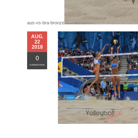
aus-vs-bra-bronze
AUG.
22
2018
0
KOMMENTARE