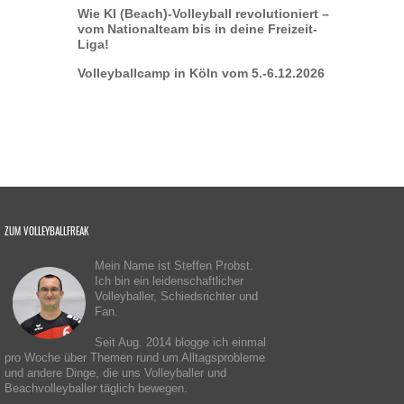
Wie KI (Beach)-Volleyball revolutioniert –
vom Nationalteam bis in deine Freizeit-
Liga!
Volleyballcamp in Köln vom 5.-6.12.2026
ZUM VOLLEYBALLFREAK
Mein Name ist Steffen Probst.
Ich bin ein leidenschaftlicher
Volleyballer, Schiedsrichter und
Fan.
Seit Aug. 2014 blogge ich einmal
pro Woche über Themen rund um Alltagsprobleme
und andere Dinge, die uns Volleyballer und
Beachvolleyballer täglich bewegen.