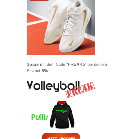
Spare
FREAK5
mit dem Code “
” bei deinem
5%
Einkauf
.