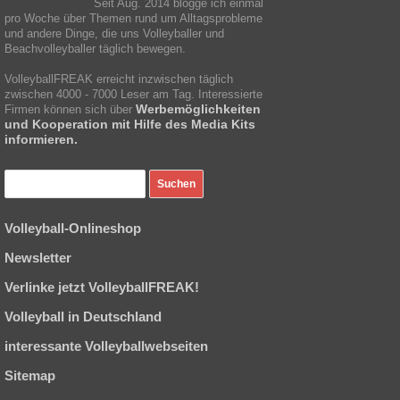
Seit Aug. 2014 blogge ich einmal
pro Woche über Themen rund um Alltagsprobleme
und andere Dinge, die uns Volleyballer und
Beachvolleyballer täglich bewegen.
VolleyballFREAK erreicht inzwischen täglich
zwischen 4000 - 7000 Leser am Tag. Interessierte
Werbemöglichkeiten
Firmen können sich über
und Kooperation mit Hilfe des Media Kits
informieren.
Volleyball-Onlineshop
Newsletter
Verlinke jetzt VolleyballFREAK!
Volleyball in Deutschland
interessante Volleyballwebseiten
Sitemap