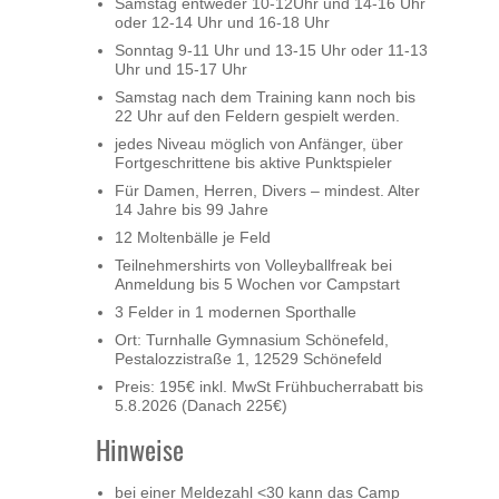
Samstag entweder 10-12Uhr und 14-16 Uhr
oder 12-14 Uhr und 16-18 Uhr
Sonntag 9-11 Uhr und 13-15 Uhr oder 11-13
Uhr und 15-17 Uhr
Samstag nach dem Training kann noch bis
22 Uhr auf den Feldern gespielt werden.
jedes Niveau möglich von Anfänger, über
Fortgeschrittene bis aktive Punktspieler
Für Damen, Herren, Divers – mindest. Alter
14 Jahre bis 99 Jahre
12 Moltenbälle je Feld
Teilnehmershirts von Volleyballfreak bei
Anmeldung bis 5 Wochen vor Campstart
3 Felder in 1 modernen Sporthalle
Ort: Turnhalle Gymnasium Schönefeld,
Pestalozzistraße 1, 12529 Schönefeld
Preis: 195€ inkl. MwSt Frühbucherrabatt bis
5.8.2026 (Danach 225€)
Hinweise
bei einer Meldezahl <30 kann das Camp