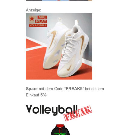
Anzeige:
Spare
FREAK5
mit dem Code “
” bei deinem
5%
Einkauf
.