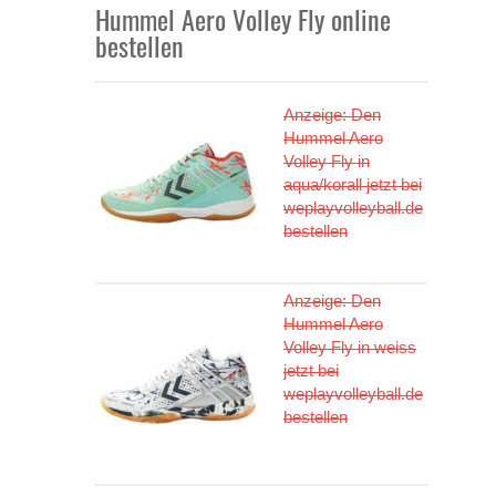
Hummel Aero Volley Fly online
bestellen
Anzeige: Den
Hummel Aero
Volley Fly in
aqua/korall jetzt bei
weplayvolleyball.de
bestellen
Anzeige: Den
Hummel Aero
Volley Fly in weiss
jetzt bei
weplayvolleyball.de
bestellen