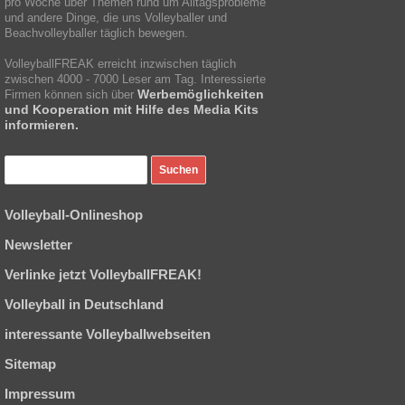
pro Woche über Themen rund um Alltagsprobleme
und andere Dinge, die uns Volleyballer und
Beachvolleyballer täglich bewegen.
VolleyballFREAK erreicht inzwischen täglich
zwischen 4000 - 7000 Leser am Tag. Interessierte
Werbemöglichkeiten
Firmen können sich über
und Kooperation mit Hilfe des Media Kits
informieren.
Volleyball-Onlineshop
Newsletter
Verlinke jetzt VolleyballFREAK!
Volleyball in Deutschland
interessante Volleyballwebseiten
Sitemap
Impressum