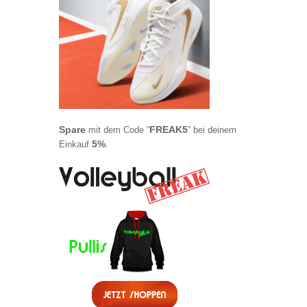
Spare
FREAK5
mit dem Code “
” bei deinem
5%
Einkauf
.