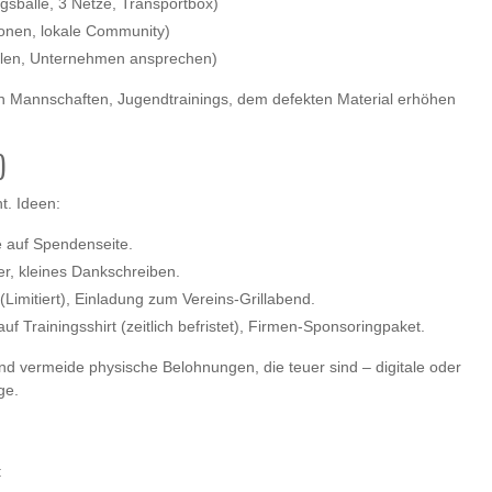
ngsbälle, 3 Netze, Transportbox)
ionen, lokale Community)
teilen, Unternehmen ansprechen)
on Mannschaften, Jugendtrainings, dem defekten Material erhöhen
)
t. Ideen:
 auf Spendenseite.
er, kleines Dankschreiben.
 (Limitiert), Einladung zum Vereins‑Grillabend.
 Trainingsshirt (zeitlich befristet), Firmen‑Sponsoringpaket.
nd vermeide physische Belohnungen, die teuer sind – digitale oder
ge.
: