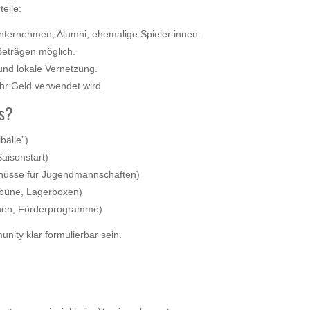
eile:
nternehmen, Alumni, ehemalige Spieler:innen.
Beträgen möglich.
und lokale Vernetzung.
hr Geld verwendet wird.
rs?
bälle”)
Saisonstart)
schüsse für Jugendmannschaften)
ribüne, Lagerboxen)
onen, Förderprogramme)
nity klar formulierbar sein.