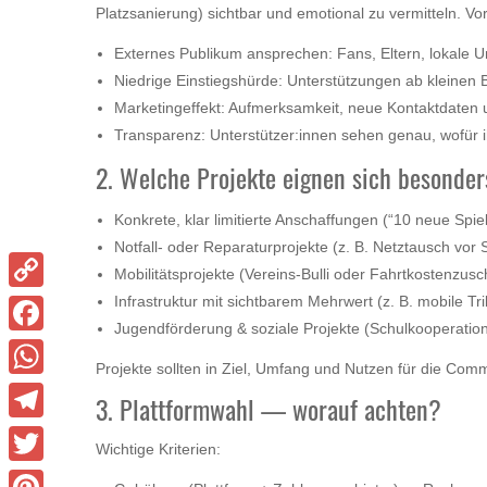
Platzsanierung) sichtbar und emotional zu vermitteln. Vort
Externes Publikum ansprechen: Fans, Eltern, lokale U
Niedrige Einstiegshürde: Unterstützungen ab kleinen 
Marketingeffekt: Aufmerksamkeit, neue Kontaktdaten 
Transparenz: Unterstützer:innen sehen genau, wofür i
2. Welche Projekte eignen sich besonde
Konkrete, klar limitierte Anschaffungen (“10 neue Spiel
Notfall‑ oder Reparaturprojekte (z. B. Netztausch vor 
Mobilitätsprojekte (Vereins‑Bulli oder Fahrtkostenzu
Infrastruktur mit sichtbarem Mehrwert (z. B. mobile T
Copy
Jugendförderung & soziale Projekte (Schulkooperati
Link
Facebook
Projekte sollten in Ziel, Umfang und Nutzen für die Commu
WhatsApp
3. Plattformwahl — worauf achten?
Telegram
Wichtige Kriterien:
Twitter