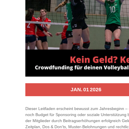
JAN.
01
2026
Dieser Leitfaden erscheint bewusst zum Jahresbeginn – 
noch Budget für Sponsoring oder soziale Unterstützung be
der Mitglieder durch Beitragserhöhungen erfolgreich Ge
Zeitplan, Dos & Don’ts, Muster‑Belohnungen und rechtlich