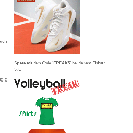
auch
Spare
FREAK5
mit dem Code “
” bei deinem Einkauf
5%
.
ügig