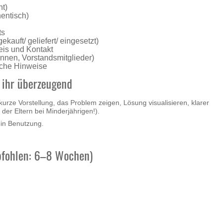
nt)
entisch)
ts
kauft/ geliefert/ eingesetzt)
is und Kontakt
:innen, Vorstandsmitglieder)
liche Hinweise
 ihr überzeugend
urze Vorstellung, das Problem zeigen, Lösung visualisieren, klarer
 der Eltern bei Minderjährigen!).
 in Benutzung.
pfohlen: 6–8 Wochen)