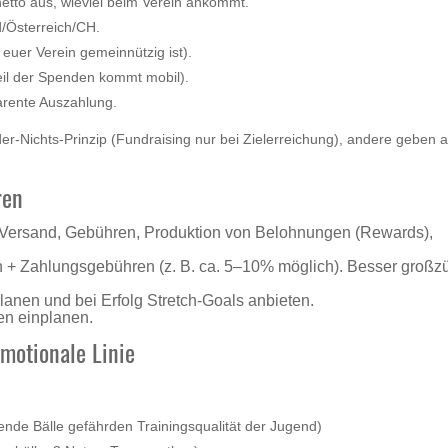
etto aus, wieviel beim Verein ankommt.
d/Österreich/CH.
 euer Verein gemeinnützig ist).
eil der Spenden kommt mobil).
arente Auszahlung.
r‑Nichts‑Prinzip (Fundraising nur bei Zielerreichung), andere geben 
ren
, Versand, Gebühren, Produktion von Belohnungen (Rewards),
on + Zahlungsgebühren (z. B. ca. 5–10% möglich). Besser großz
planen und bei Erfolg Stretch‑Goals anbieten.
en einplanen.
motionale Linie
lende Bälle gefährden Trainingsqualität der Jugend)