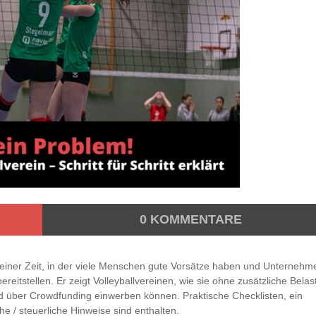
0
KOMMENTARE
einer Zeit, in der viele Menschen gute Vorsätze haben und Unternehm
reitstellen. Er zeigt Volleyballvereinen, wie sie ohne zusätzliche Bela
ld über Crowdfunding einwerben können. Praktische Checklisten, ein
e / steuerliche Hinweise sind enthalten.