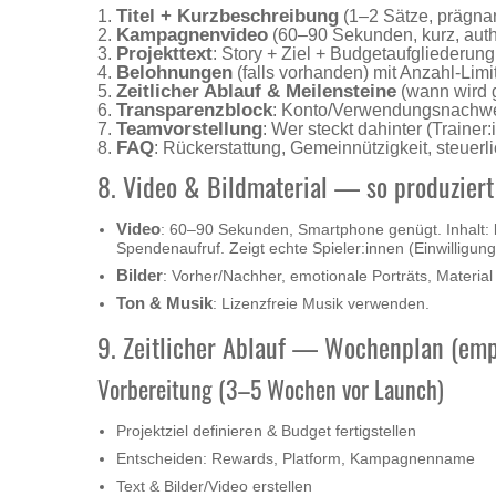
Titel + Kurzbeschreibung
(1–2 Sätze, prägna
Kampagnenvideo
(60–90 Sekunden, kurz, auth
Projekttext
: Story + Ziel + Budgetaufgliederung
Belohnungen
(falls vorhanden) mit Anzahl‑Limi
Zeitlicher Ablauf & Meilensteine
(wann wird ge
Transparenzblock
: Konto/Verwendungsnachwe
Teamvorstellung
: Wer steckt dahinter (Trainer
FAQ
: Rückerstattung, Gemeinnützigkeit, steuer
8. Video & Bildmaterial — so produziert
Video
: 60–90 Sekunden, Smartphone genügt. Inhalt: k
Spendenaufruf. Zeigt echte Spieler:innen (Einwilligung
Bilder
: Vorher/Nachher, emotionale Porträts, Material
Ton & Musik
: Lizenzfreie Musik verwenden.
9. Zeitlicher Ablauf — Wochenplan (em
Vorbereitung (3–5 Wochen vor Launch)
Projektziel definieren & Budget fertigstellen
Entscheiden: Rewards, Platform, Kampagnenname
Text & Bilder/Video erstellen