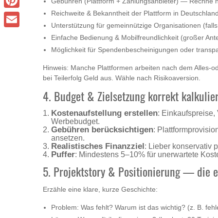
Gebühren (Plattform + Zahlungsanbieter) — Rechne n
Reichweite & Bekanntheit der Plattform in Deutschlan
Pinterest
Unterstützung für gemeinnützige Organisationen (falls
Email
Einfache Bedienung & Mobilfreundlichkeit (großer Ant
Möglichkeit für Spendenbescheinigungen oder transp
Hinweis: Manche Plattformen arbeiten nach dem Alles‑ode
bei Teilerfolg Geld aus. Wähle nach Risikoaversion.
4. Budget & Zielsetzung korrekt kalkulie
Kostenaufstellung erstellen
: Einkaufspreise
Werbebudget.
Gebühren berücksichtigen
: Plattformprovisi
ansetzen.
Realistisches Finanzziel
: Lieber konservativ 
Puffer
: Mindestens 5–10% für unerwartete Kost
5. Projektstory & Positionierung — die e
Erzähle eine klare, kurze Geschichte:
Problem: Was fehlt? Warum ist das wichtig? (z. B. feh