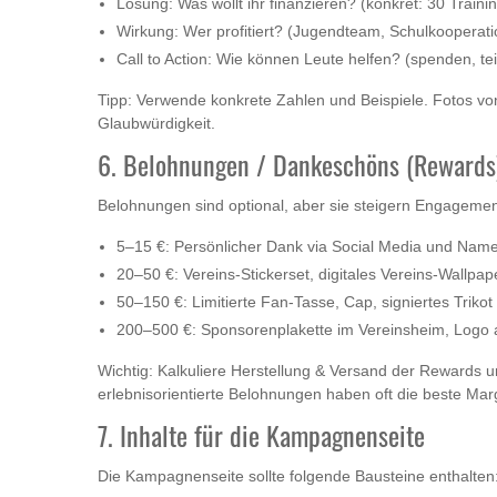
Lösung: Was wollt ihr finanzieren? (konkret: 30 Traini
Wirkung: Wer profitiert? (Jugendteam, Schulkooperat
Call to Action: Wie können Leute helfen? (spenden, 
Tipp: Verwende konkrete Zahlen und Beispiele. Fotos v
Glaubwürdigkeit.
6. Belohnungen / Dankeschöns (Rewards
Belohnungen sind optional, aber sie steigern Engagemen
5–15 €: Persönlicher Dank via Social Media und Name
20–50 €: Vereins‑Stickerset, digitales Vereins‑Wallpap
50–150 €: Limitierte Fan‑Tasse, Cap, signiertes Trikot
200–500 €: Sponsorenplakette im Vereinsheim, Logo auf
Wichtig: Kalkuliere Herstellung & Versand der Rewards u
erlebnisorientierte Belohnungen haben oft die beste Mar
7. Inhalte für die Kampagnenseite
Die Kampagnenseite sollte folgende Bausteine enthalten