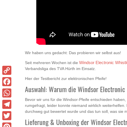
Wir haben uns gedacht: Das probieren wir selbst aus!
Seit mehreren Wochen ist die
Windsor Electronic Whistl
Verbandsliga des TVA Hürth im Einsatz.
Hier der Testbericht zur elektronischen Pfeife!
Copy
Auswahl: Warum die Windsor Electronic 
Link
Facebook
Bevor wir uns für die Windsor-Pfeife entschieden habe
WhatsApp
rumgefragt, leider konnte niemand wirklich weiterhelfen.
durchweg gut bewertet wurde und das tun soll, was sie m
Telegram
Lieferung & Unboxing der Windsor Electr
Twitter