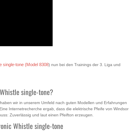
e single-tone (Model 8308
) nun bei den Trainings der 3. Liga und
Whistle single-tone?
n, haben wir in unserem Umfeld nach guten Modellen und Erfahrungen
 Eine Internetrecherche ergab, dass die elektrische Pfeife von Windsor
uss: Zuverlässig und laut einen Pfeifton erzeugen.
onic Whistle single-tone