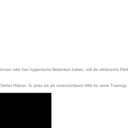
 können oder hier hygienische Bedenken haben, soll die elektrische Pfei
efan Hübner. Er pries sie als unverzichtbare Hilfe für seine Trainings