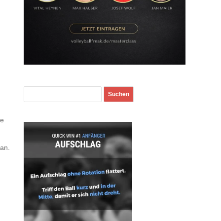
fe
 an.