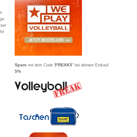
en
ige
eser
cht
Spare
FREAK5
mit dem Code “
” bei deinem Einkauf
5%
.