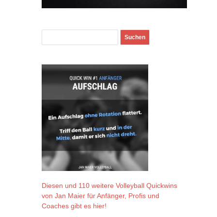
Diesen und 110 weitere Volleyball Quickwins
von Jan Maier für Anfänger, Profis und
Coaches gibt es hier!