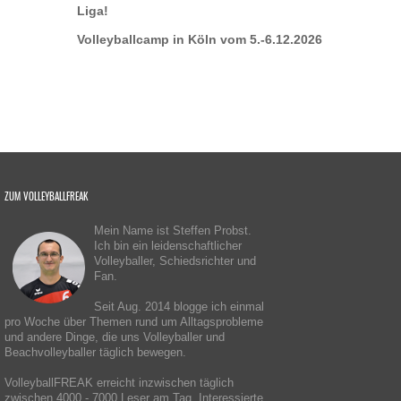
Liga!
Volleyballcamp in Köln vom 5.-6.12.2026
ZUM VOLLEYBALLFREAK
Mein Name ist Steffen Probst.
Ich bin ein leidenschaftlicher
Volleyballer, Schiedsrichter und
Fan.
Seit Aug. 2014 blogge ich einmal
pro Woche über Themen rund um Alltagsprobleme
und andere Dinge, die uns Volleyballer und
Beachvolleyballer täglich bewegen.
VolleyballFREAK erreicht inzwischen täglich
zwischen 4000 - 7000 Leser am Tag. Interessierte