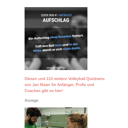
Diesen und 110 weitere Volleyball Quickwins
von Jan Maier für Anfänger, Profis und
Coaches gibt es hier!
Anzeige: