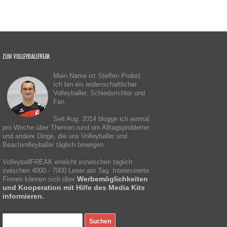
ZUM VOLLEYBALLFREAK
Mein Name ist Steffen Probst.
Ich bin ein leidenschaftlicher
Volleyballer, Schiedsrichter und
Fan.
Seit Aug. 2014 blogge ich einmal
pro Woche über Themen rund um Alltagsprobleme
und andere Dinge, die uns Volleyballer und
Beachvolleyballer täglich bewegen.
VolleyballFREAK erreicht inzwischen täglich
zwischen 4000 - 7000 Leser am Tag. Interessierte
Werbemöglichkeiten
Firmen können sich über
und Kooperation mit Hilfe des Media Kits
informieren.