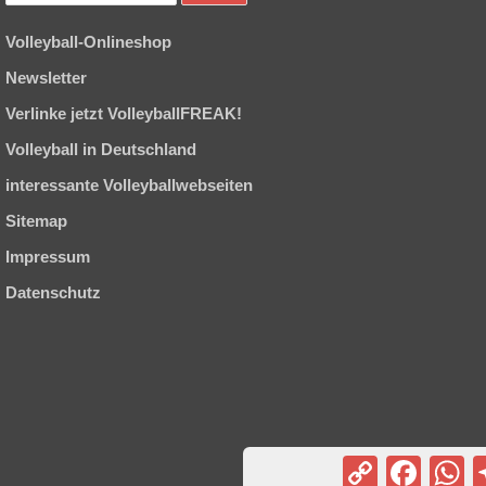
Volleyball-Onlineshop
Newsletter
Verlinke jetzt VolleyballFREAK!
Volleyball in Deutschland
interessante Volleyballwebseiten
Sitemap
Impressum
Datenschutz
Copy
Facebook
Wh
Link