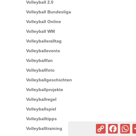
Volleyball 2.0
Volleyball Bundesliga
Volleyball Online
Volleyball WM
Volleyballeralltag
Volleyballevents
Volleyballfan
Volleyballfoto
Volleyballgeschichten
Volleyballprojekte
Volleyballregel
Volleyballspiel
Volleyballtipps
Copy
Facebook
Wh
Volleyballtraining
Link