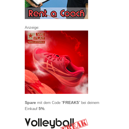
Anzeige:
Spare
FREAK5
mit dem Code “
” bei deinem
5%
Einkauf
.