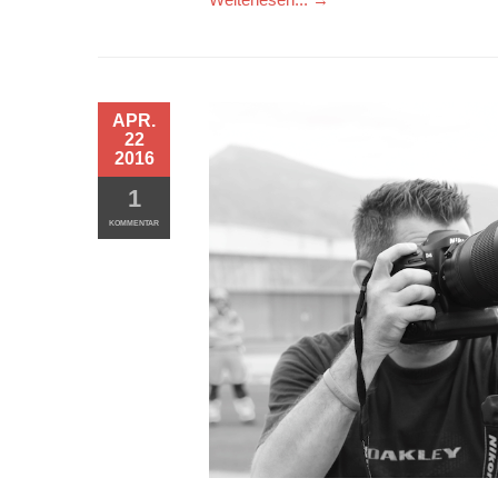
APR.
22
2016
1
KOMMENTAR