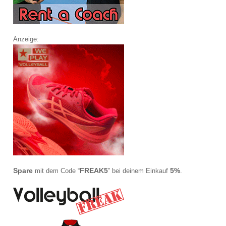
Anzeige:
Spare
FREAK5
5%
mit dem Code “
” bei deinem Einkauf
.