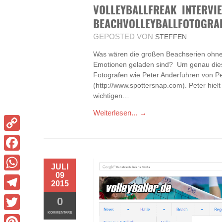
VOLLEYBALLFREAK INTERVI
BEACHVOLLEYBALLFOTOGRA
GEPOSTED VON
STEFFEN
Was wären die großen Beachserien ohne s
Emotionen geladen sind? Um genau diese
Fotografen wie Peter Anderfuhren von P
(http://www.spottersnap.com). Peter hiel
wichtigen…
Weiterlesen... →
Copy
Link
Facebook
JULI
09
WhatsApp
2015
Telegram
0
KOMMENTARE
Twitter