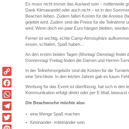
Es muss nicht immer das Ausland sein – mittlerweile g
Dank Klimawandel oder auch nicht – ist in den Sommerf
Beachen lieben. Zudem fallen Kosten für die Anreise (f
gejettet wird. Zudem sind die Preise für die Teilnahm
wird. Wenn doch ein paar Euro hängen bleiben, werden 
Ferner ist wichtig, echte Camp-Atmosphäre aufkommen zu
essen, schlafen, Spaß haben…
An den ersten beiden Tagen (Montag/ Dienstag) findet d
Donnerstag/ Freitag finden die Damen und Herren-Turni
In der Teilnehmergebühr sind die Kosten für die Turnier
eine Strichliste. In den letzten Jahren gab es kaum F
Copy
Werbung für das Event ist überflüssig, hat sich in den 
Link
Facebook
Kommunikation erfolgt direkt oder per E-Mail, bewusst
Die Beachwoche möchte also
WhatsApp
eine Menge Spaß machen
Telegram
füreinander- miteinander sein
Twitter