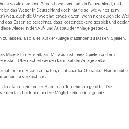
ibt es so viele schöne Beach-Locations auch in Deutschland, und -
eien das Wetter in Deutschland doch häufig so, wie wir es zum
ast) weg, auch die Umwelt hat etwas davon, wenn nicht durch die Wel
e und das Essen so berechnet, dass kostendeckend gespielt und geplan
diese wieder in den Auf- und Ausbau der Anlage gesteckt.
 lassen, also alles auf der Anlage stattfinden zu lassen: Spielen,
as Mixed-Turnier statt, am Mittwoch ist freies Spielen und am
ere statt. Übernachtet werden kann auf der Anlage selbst.
teilnahme und Essen enthalten, nicht aber für Getränke. Hierfür gibt e
ehlmengen zu verzeichnen.
letzten Jahren ein breiter Stamm an Teilnehmern gebildet. Die
 werden facebook und andere Möglichkeiten nicht genutzt.