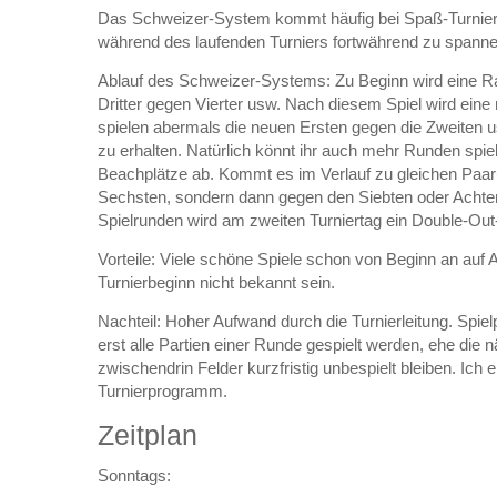
Das Schweizer-System kommt häufig bei Spaß-Turnieren
während des laufenden Turniers fortwährend zu spann
Ablauf des Schweizer-Systems: Zu Beginn wird eine Ran
Dritter gegen Vierter usw. Nach diesem Spiel wird eine 
spielen abermals die neuen Ersten gegen die Zweiten u
zu erhalten. Natürlich könnt ihr auch mehr Runden spi
Beachplätze ab. Kommt es im Verlauf zu gleichen Paaru
Sechsten, sondern dann gegen den Siebten oder Achten
Spielrunden wird am zweiten Turniertag ein Double-Out-
Vorteile: Viele schöne Spiele schon von Beginn an auf
Turnierbeginn nicht bekannt sein.
Nachteil: Hoher Aufwand durch die Turnierleitung. Spi
erst alle Partien einer Runde gespielt werden, ehe d
zwischendrin Felder kurzfristig unbespielt bleiben. Ich
Turnierprogramm.
Zeitplan
Sonntags: