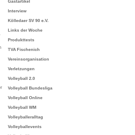
Gastartikel
Interview
Kölledaer SV 90 e.V.
Links der Woche
e
Produkttests
n
TVA Fischenich
Vereinsorganisation
Verletzungen
Volleyball 2.0
er
Volleyball Bundesliga
Volleyball Online
Volleyball WM
Volleyballeralltag
Volleyballevents