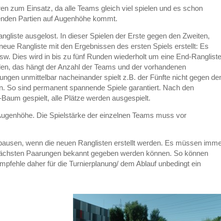
 zum Einsatz, da alle Teams gleich viel spielen und es schon
enden Partien auf Augenhöhe kommt.
gliste ausgelost. In dieser Spielen der Erste gegen den Zweiten,
neue Rangliste mit den Ergebnissen des ersten Spiels erstellt: Es
sw. Dies wird in bis zu fünf Runden wiederholt um eine End-Ranglist
elen, das hängt der Anzahl der Teams und der vorhandenen
ngen unmittelbar nacheinander spielt z.B. der Fünfte nicht gegen de
. So sind permanent spannende Spiele garantiert. Nach den
Baum gespielt, alle Plätze werden ausgespielt.
 Augenhöhe. Die Spielstärke der einzelnen Teams muss vor
elpausen, wenn die neuen Ranglisten erstellt werden. Es müssen imm
ie nächsten Paarungen bekannt gegeben werden können. So können
 empfehle daher für die Turnierplanung/ dem Ablauf unbedingt ein