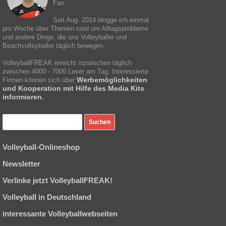
Fan.
Seit Aug. 2014 blogge ich einmal
pro Woche über Themen rund um Alltagsprobleme
und andere Dinge, die uns Volleyballer und
Beachvolleyballer täglich bewegen.
VolleyballFREAK erreicht inzwischen täglich
zwischen 4000 - 7000 Leser am Tag. Interessierte
Werbemöglichkeiten
Firmen können sich über
und Kooperation mit Hilfe des Media Kits
informieren.
Volleyball-Onlineshop
Newsletter
Verlinke jetzt VolleyballFREAK!
Volleyball in Deutschland
interessante Volleyballwebseiten