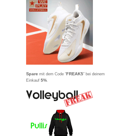
Spare
FREAK5
mit dem Code “
” bei deinem
5%
Einkauf
.