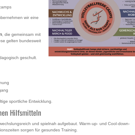
lcamps
 übernehmen wir eine
n
, die gemeinsam mit
ese gelten bundesweit
ädagogisch geschult.
mmung
gang
ige sportliche Entwicklung.
nen Hilfsmitteln
bwechslungsreich und spielnah aufgebaut. Warm-up- und Cool-down-
ionszeiten sorgen für gesundes Training.