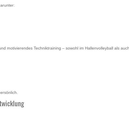
darunter:
nd motivierendes Techniktraining – sowohl im Hallenvolleyball als auc
ersönlich.
twicklung