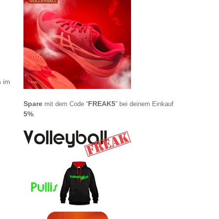
h im
Spare
FREAK5
mit dem Code “
” bei deinem Einkauf
5%
.