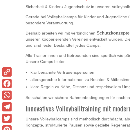
Sicherheit & Kinder-/ Jugendschutz in unseren Volleybal
Gerade bei Volleyballcamps für Kinder und Jugendliche
besondere Verantwortung.
Deshalb arbeiten wir mit verbindlichen
Schutzkonzepte
unseren kooperierenden Vereinen entwickelt wurden. Di
und sind fester Bestandteil jedes Camps.
Alle Trainer:innen und Betreuenden sind sportlich wie p
Unsere Camps bieten:
klar benannte Vertrauenspersonen
altersgerechte Informationen zu Rechten & Mitbesti
Copy
klare Regeln zu Nähe, Distanz und respektvollem Um
Link
Facebook
So schaffen wir sichere Rahmenbedingungen für nachhalt
WhatsApp
Innovatives Volleyballtraining mit moder
Telegram
Unsere Volleyballcamps sind methodisch durchdacht, a
Konzepte, strukturierte Pausen sowie gezielte Regenerat
Twitter