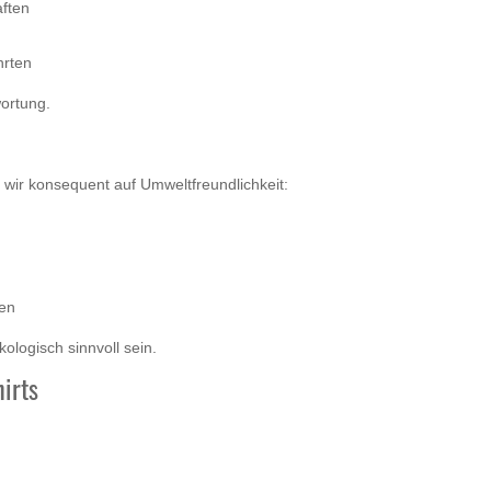
aften
hrten
wortung.
 wir konsequent auf Umweltfreundlichkeit:
en
ologisch sinnvoll sein.
irts