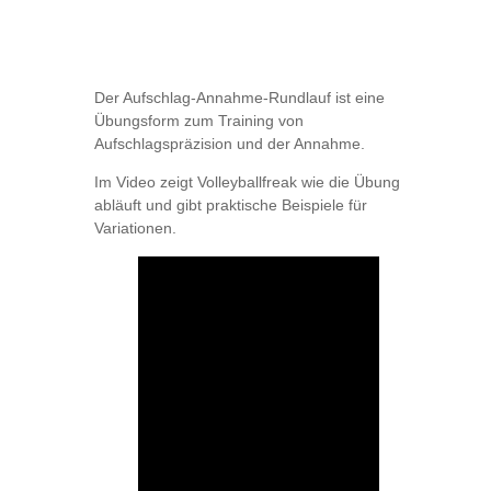
Der Aufschlag-Annahme-Rundlauf ist eine
Übungsform zum Training von
Aufschlagspräzision und der Annahme.
Im Video zeigt Volleyballfreak wie die Übung
abläuft und gibt praktische Beispiele für
Variationen.