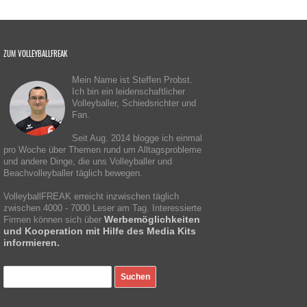
ZUM VOLLEYBALLFREAK
Mein Name ist Steffen Probst.
Ich bin ein leidenschaftlicher
Volleyballer, Schiedsrichter und
Fan.
Seit Aug. 2014 blogge ich einmal
pro Woche über Themen rund um Alltagsprobleme
und andere Dinge, die uns Volleyballer und
Beachvolleyballer täglich bewegen.
VolleyballFREAK erreicht inzwischen täglich
zwischen 4000 - 7000 Leser am Tag. Interessierte
Werbemöglichkeiten
Firmen können sich über
und Kooperation mit Hilfe des Media Kits
informieren.