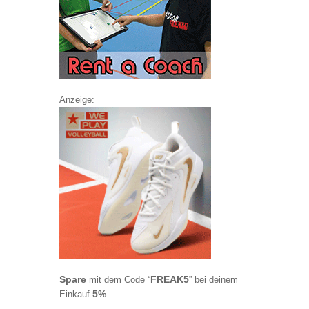
Anzeige:
Spare
FREAK5
mit dem Code “
” bei deinem
5%
Einkauf
.