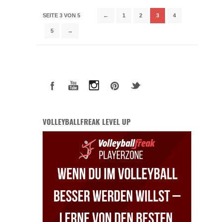
SEITE 3 VON 5
←
1
2
3
4
5
→
VOLLEYBALLFREAK LEVEL UP