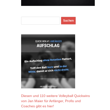
Diesen und 110 weitere Volleyball Quickwins
von Jan Maier für Anfänger, Profis und
Coaches gibt es hier!