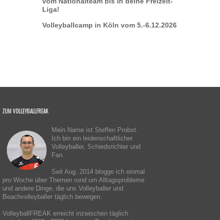
vom Nationalteam bis in deine Freizeit-
Liga!
Volleyballcamp in Köln vom 5.-6.12.2026
ZUM VOLLEYBALLFREAK
Mein Name ist Steffen Probst.
Ich bin ein leidenschaftlicher
Volleyballer, Schiedsrichter und
Fan.
Seit Aug. 2014 blogge ich einmal
pro Woche über Themen rund um Alltagsprobleme
und andere Dinge, die uns Volleyballer und
Beachvolleyballer täglich bewegen.
VolleyballFREAK erreicht inzwischen täglich