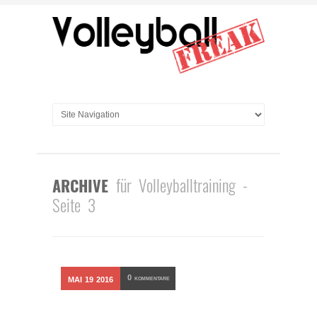
für Volleyballtraining -
ARCHIVE
Seite 3
0
MAI
19
2016
KOMMENTARE