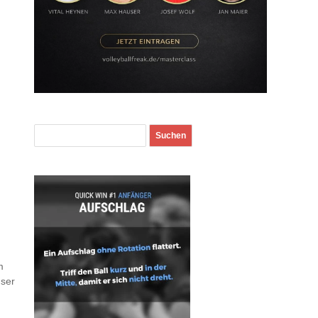
m
nser