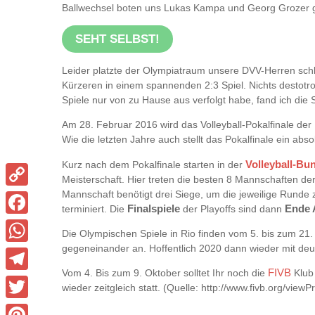
Ballwechsel boten uns Lukas Kampa und Georg Grozer 
SEHT SELBST!
Leider platzte der Olympiatraum unsere DVV-Herren schli
Kürzeren in einem spannenden 2:3 Spiel. Nichts destotro
Spiele nur von zu Hause aus verfolgt habe, fand ich di
Am 28. Februar 2016 wird das Volleyball-Pokalfinale d
Wie die letzten Jahre auch stellt das Pokalfinale ein abso
Volleyball-Bu
Kurz nach dem Pokalfinale starten in der
Meisterschaft. Hier treten die besten 8 Mannschaften der
Mannschaft benötigt drei Siege, um die jeweilige Runde 
Copy
terminiert. Die
Finalspiele
der Playoffs sind dann
Ende 
Link
Facebook
Die Olympischen Spiele in Rio finden vom 5. bis zum 21. 
gegeneinander an. Hoffentlich 2020 dann wieder mit deut
WhatsApp
Vom 4. Bis zum 9. Oktober solltet Ihr noch die
FIVB
Klub
Telegram
wieder zeitgleich statt. (Quelle: http://www.fivb.org
Twitter