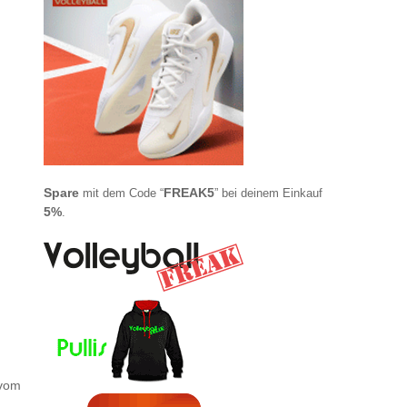
Spare
FREAK5
mit dem Code “
” bei deinem Einkauf
5%
.
 vom