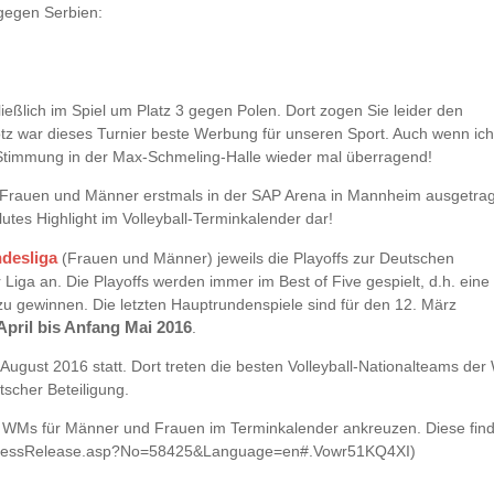
gegen Serbien:
eßlich im Spiel um Platz 3 gegen Polen. Dort zogen Sie leider den
tz war dieses Turnier beste Werbung für unseren Sport. Auch wenn ich
e Stimmung in der Max-Schmeling-Halle wieder mal überragend!
er Frauen und Männer erstmals in der SAP Arena in Mannheim ausgetra
lutes Highlight im Volleyball-Terminkalender dar!
ndesliga
(Frauen und Männer) jeweils die Playoffs zur Deutschen
 Liga an. Die Playoffs werden immer im Best of Five gespielt, d.h. eine
zu gewinnen. Die letzten Hauptrundenspiele sind für den 12. März
April bis Anfang Mai 2016
.
August 2016 statt. Dort treten die besten Volleyball-Nationalteams der 
scher Beteiligung.
 WMs für Männer und Frauen im Terminkalender ankreuzen. Diese fin
/viewPressRelease.asp?No=58425&Language=en#.Vowr51KQ4XI)