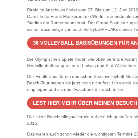
Direkt im Anschluss findet vom 07. Bis zum 12. Juni 20
Damit holte Frank Mackerodt die World Tour erstmals sei
Stadion am Rothenbaum statt. Der Grand Slam ist zugleich
sicher, dass einige von euch VolleyballFREAKs diesen Te
36 VOLLEYBALL BASISÜBUNGEN FÜR A
Die Olympischen Spiele finden wie oben bereits erwähnt 
Medaillenhoffnungen Laura Ludwig und Kira Walkenhorst.
Der Finaltermin für die deutschen Beachvolleyball-Meis
Beach-Tour stehen bis jetzt noch nicht fest. Ich werde si
einpflegen und sie über Facebook mit euch teilen.
LEST HIER MEHR ÜBER MEINEN BESUCH
Der letzte Beachvolleyballtermin auf den ich gestoßen b
2016.
Das waren auch schon wieder die wichtigsten Termine 201