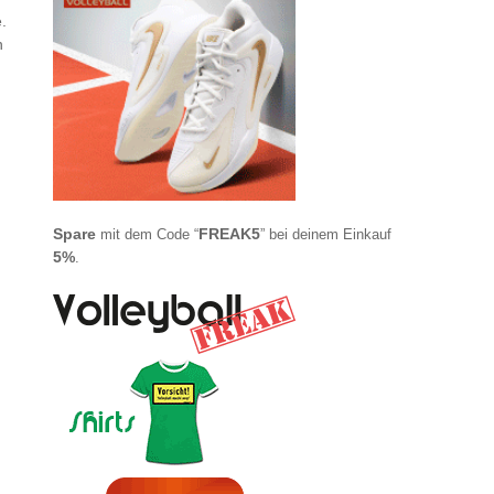
.
n
Spare
FREAK5
mit dem Code “
” bei deinem Einkauf
5%
.