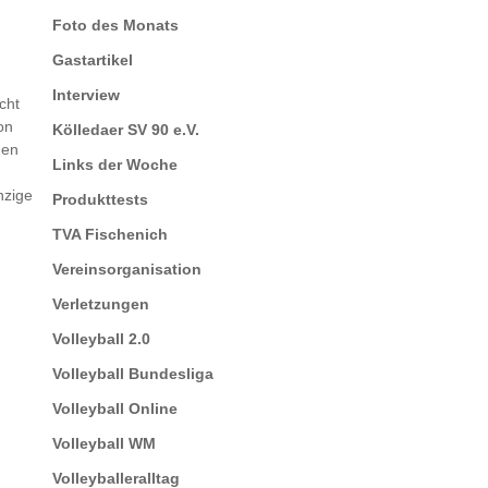
Foto des Monats
Gastartikel
Interview
cht
on
Kölledaer SV 90 e.V.
gen
Links der Woche
nzige
Produkttests
TVA Fischenich
Vereinsorganisation
Verletzungen
Volleyball 2.0
Volleyball Bundesliga
Volleyball Online
Volleyball WM
Volleyballeralltag