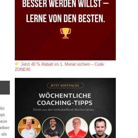
Jetzt 40 % Rabatt im 1. Monat sichern – Code:
ZONE40
Als
pt.
 aus
elber
 als