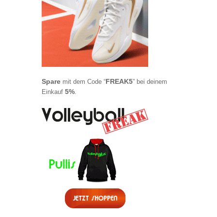
Spare
FREAK5
mit dem Code “
” bei deinem
5%
Einkauf
.