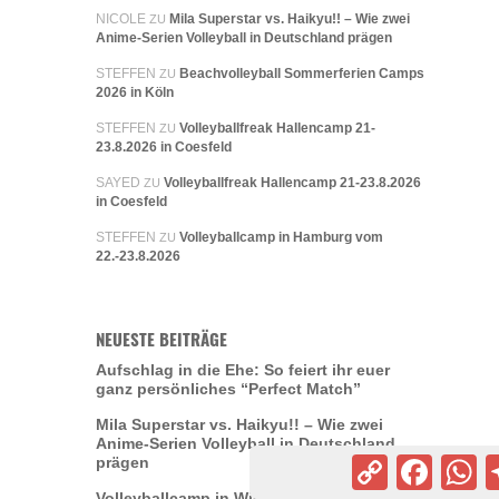
NICOLE
Mila Superstar vs. Haikyu!! – Wie zwei
ZU
Anime-Serien Volleyball in Deutschland prägen
STEFFEN
Beachvolleyball Sommerferien Camps
ZU
2026 in Köln
STEFFEN
Volleyballfreak Hallencamp 21-
ZU
23.8.2026 in Coesfeld
SAYED
Volleyballfreak Hallencamp 21-23.8.2026
ZU
in Coesfeld
STEFFEN
Volleyballcamp in Hamburg vom
ZU
22.-23.8.2026
NEUESTE BEITRÄGE
Aufschlag in die Ehe: So feiert ihr euer
ganz persönliches “Perfect Match”
Mila Superstar vs. Haikyu!! – Wie zwei
Anime-Serien Volleyball in Deutschland
prägen
Copy
Facebook
Wh
Link
Volleyballcamp in Wiesloch vom