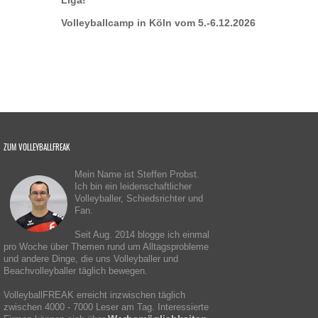
Liga!
Volleyballcamp in Köln vom 5.-6.12.2026
ZUM VOLLEYBALLFREAK
Mein Name ist Steffen Probst.
Ich bin ein leidenschaftlicher
Volleyballer, Schiedsrichter und
Fan.
Seit Aug. 2014 blogge ich einmal
pro Woche über Themen rund um Alltagsprobleme
und andere Dinge, die uns Volleyballer und
Beachvolleyballer täglich bewegen.
VolleyballFREAK erreicht inzwischen täglich
zwischen 4000 - 7000 Leser am Tag. Interessierte