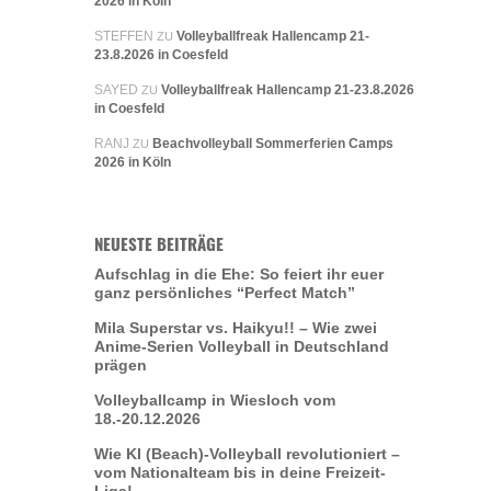
2026 in Köln
STEFFEN
Volleyballfreak Hallencamp 21-
ZU
23.8.2026 in Coesfeld
SAYED
Volleyballfreak Hallencamp 21-23.8.2026
ZU
in Coesfeld
RANJ
Beachvolleyball Sommerferien Camps
ZU
2026 in Köln
NEUESTE BEITRÄGE
Aufschlag in die Ehe: So feiert ihr euer
ganz persönliches “Perfect Match”
Mila Superstar vs. Haikyu!! – Wie zwei
Anime-Serien Volleyball in Deutschland
prägen
Volleyballcamp in Wiesloch vom
18.-20.12.2026
Wie KI (Beach)-Volleyball revolutioniert –
vom Nationalteam bis in deine Freizeit-