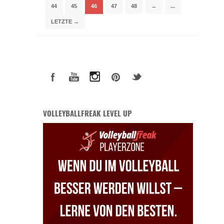
44
45
46
47
48
→
...
LETZTE →
VOLLEYBALLFREAK LEVEL UP