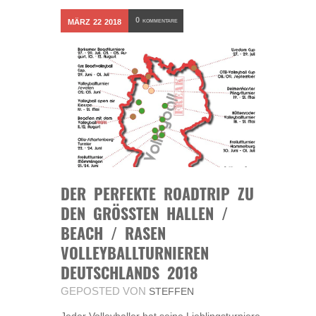
0
MÄRZ
22
2018
KOMMENTARE
DER PERFEKTE ROADTRIP ZU
DEN GRÖSSTEN HALLEN / B
EACH / RASEN V
OLLEYBALLTURNIEREN D
EUTSCHLANDS 2018
GEPOSTED VON
STEFFEN