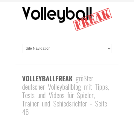
größter
VOLLEYBALLFREAK
deutscher Volleyballblog mit Tipps,
Tests und Videos für Spieler,
Trainer und Schiedsrichter - Seite
46