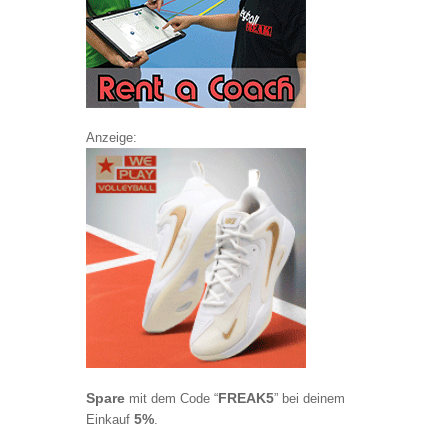
Anzeige:
Spare
FREAK5
mit dem Code “
” bei deinem
5%
Einkauf
.