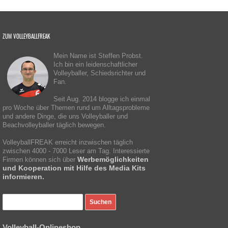
ZUM VOLLEYBALLFREAK
Mein Name ist Steffen Probst.
Ich bin ein leidenschaftlicher
Volleyballer, Schiedsrichter und
Fan.
Seit Aug. 2014 blogge ich einmal
pro Woche über Themen rund um Alltagsprobleme
und andere Dinge, die uns Volleyballer und
Beachvolleyballer täglich bewegen.
VolleyballFREAK erreicht inzwischen täglich
zwischen 4000 - 7000 Leser am Tag. Interessierte
Werbemöglichkeiten
Firmen können sich über
und Kooperation mit Hilfe des Media Kits
informieren.
Volleyball-Onlineshop