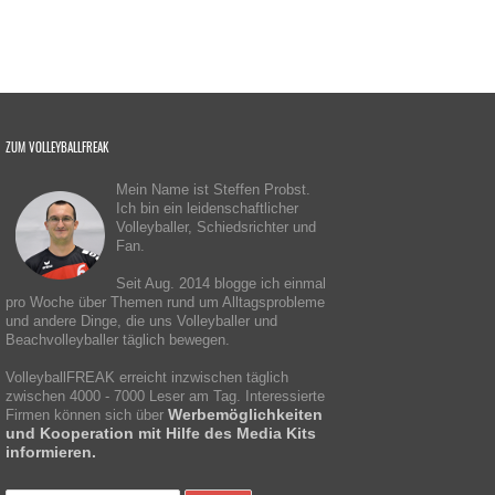
ZUM VOLLEYBALLFREAK
Mein Name ist Steffen Probst.
Ich bin ein leidenschaftlicher
Volleyballer, Schiedsrichter und
Fan.
Seit Aug. 2014 blogge ich einmal
pro Woche über Themen rund um Alltagsprobleme
und andere Dinge, die uns Volleyballer und
Beachvolleyballer täglich bewegen.
VolleyballFREAK erreicht inzwischen täglich
zwischen 4000 - 7000 Leser am Tag. Interessierte
Werbemöglichkeiten
Firmen können sich über
und Kooperation mit Hilfe des Media Kits
informieren.