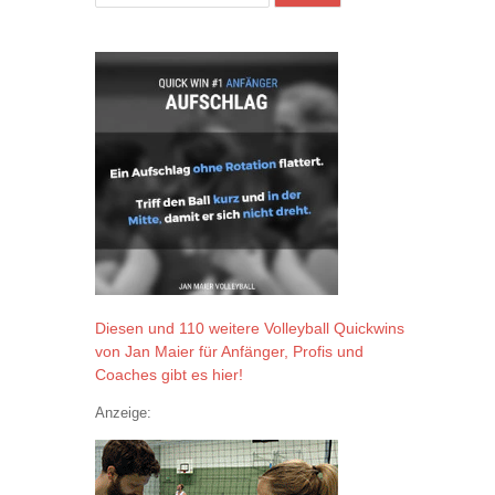
Diesen und 110 weitere Volleyball Quickwins
von Jan Maier für Anfänger, Profis und
Coaches gibt es hier!
Anzeige: