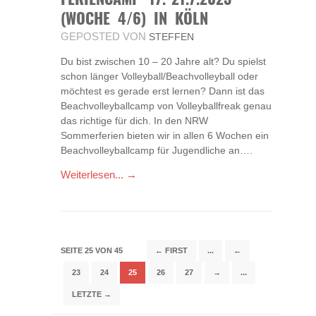
(WOCHE 4/6) IN KÖLN
GEPOSTED VON
STEFFEN
Du bist zwischen 10 – 20 Jahre alt? Du spielst
schon länger Volleyball/Beachvolleyball oder
möchtest es gerade erst lernen? Dann ist das
Beachvolleyballcamp von Volleyballfreak genau
das richtige für dich. In den NRW
Sommerferien bieten wir in allen 6 Wochen ein
Beachvolleyballcamp für Jugendliche an….
Weiterlesen... →
SEITE 25 VON 45
← FIRST
...
←
23
24
25
26
27
→
...
LETZTE →