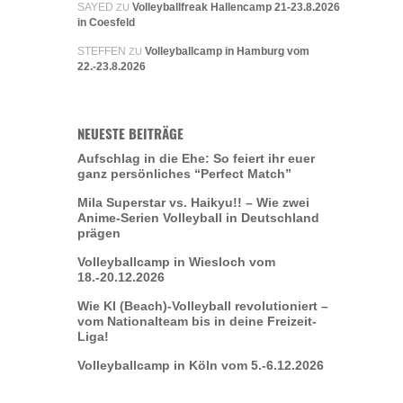
SAYED
Volleyballfreak Hallencamp 21-23.8.2026
ZU
in Coesfeld
STEFFEN
Volleyballcamp in Hamburg vom
ZU
22.-23.8.2026
NEUESTE BEITRÄGE
Aufschlag in die Ehe: So feiert ihr euer
ganz persönliches “Perfect Match”
Mila Superstar vs. Haikyu!! – Wie zwei
Anime-Serien Volleyball in Deutschland
prägen
Volleyballcamp in Wiesloch vom
18.-20.12.2026
Wie KI (Beach)-Volleyball revolutioniert –
vom Nationalteam bis in deine Freizeit-
Liga!
Volleyballcamp in Köln vom 5.-6.12.2026