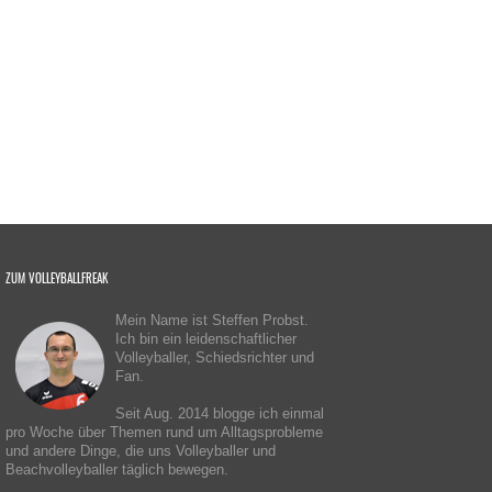
ZUM VOLLEYBALLFREAK
Mein Name ist Steffen Probst.
Ich bin ein leidenschaftlicher
Volleyballer, Schiedsrichter und
Fan.
Seit Aug. 2014 blogge ich einmal
pro Woche über Themen rund um Alltagsprobleme
und andere Dinge, die uns Volleyballer und
Beachvolleyballer täglich bewegen.