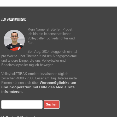
ZUM VOLLEYBALLFREAK
Mein Name ist Steffen Probst.
Ich bin ein leidenschaftlicher
Volleyballer, Schiedsrichter und
Fan.
Seit Aug. 2014 blogge ich einmal
pro Woche über Themen rund um Alltagsprobleme
und andere Dinge, die uns Volleyballer und
Beachvolleyballer täglich bewegen.
VolleyballFREAK erreicht inzwischen täglich
zwischen 4000 - 7000 Leser am Tag. Interessierte
Werbemöglichkeiten
Firmen können sich über
und Kooperation mit Hilfe des Media Kits
informieren.